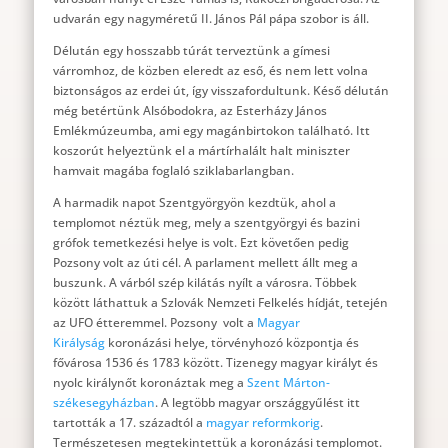
udvarán egy nagyméretű II. János Pál pápa szobor is áll.
Délután egy hosszabb túrát terveztünk a gímesi
várromhoz, de közben eleredt az eső, és nem lett volna
biztonságos az erdei út, így visszafordultunk. Késő délután
még betértünk Alsóbodokra, az Esterházy János
Emlékmúzeumba, ami egy magánbirtokon található. Itt
koszorút helyeztünk el a mártírhalált halt miniszter
hamvait magába foglaló sziklabarlangban.
A harmadik napot Szentgyörgyön kezdtük, ahol a
templomot néztük meg, mely a szentgyörgyi és bazini
grófok temetkezési helye is volt. Ezt követően pedig
Pozsony volt az úti cél. A parlament mellett állt meg a
buszunk. A várból szép kilátás nyílt a városra. Többek
között láthattuk a Szlovák Nemzeti Felkelés hídját, tetején
az UFO étteremmel. Pozsony volt a
Magyar
Királyság
koronázási helye, törvényhozó központja és
fővárosa 1536 és 1783 között. Tizenegy magyar királyt és
nyolc királynőt koronáztak meg a
Szent Márton-
székesegyházban
. A legtöbb magyar országgyűlést itt
tartották a 17. századtól a
magyar reformkorig
.
Természetesen megtekintettük a koronázási templomot.