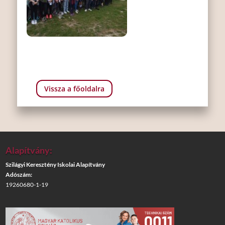
Vissza a főoldalra
Alapítvány:
Szilágyi Keresztény Iskolai Alapítvány
Adószám:
19260680-1-19