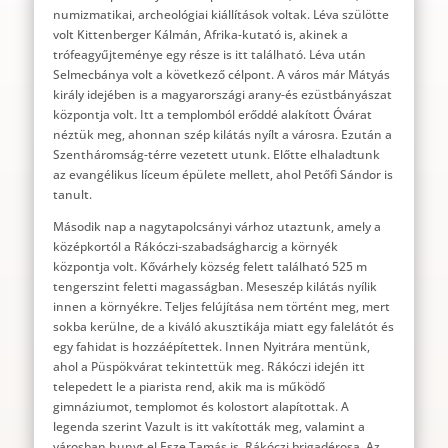
numizmatikai, archeológiai kiállítások voltak. Léva szülötte
volt Kittenberger Kálmán, Afrika-kutató is, akinek a
trófeagyűjteménye egy része is itt található. Léva után
Selmecbánya volt a következő célpont. A város már Mátyás
király idejében is a magyarországi arany-és ezüstbányászat
központja volt. Itt a templomból erőddé alakított Óvárat
néztük meg, ahonnan szép kilátás nyílt a városra. Ezután a
Szentháromság-térre vezetett utunk. Előtte elhaladtunk
az evangélikus líceum épülete mellett, ahol Petőfi Sándor is
tanult.
Második nap a nagytapolcsányi várhoz utaztunk, amely a
középkortól a Rákóczi-szabadságharcig a környék
központja volt. Kővárhely község felett található 525 m
tengerszint feletti magasságban. Meseszép kilátás nyílik
innen a környékre. Teljes felújítása nem történt meg, mert
sokba kerülne, de a kiváló akusztikája miatt egy falelátót és
egy fahidat is hozzáépítettek. Innen Nyitrára mentünk,
ahol a Püspökvárat tekintettük meg. Rákóczi idején itt
telepedett le a piarista rend, akik ma is működő
gimnáziumot, templomot és kolostort alapítottak. A
legenda szerint Vazult is itt vakították meg, valamint a
városban hunyt el Esze Tamás is, Rákóczi brigadérosa. Az