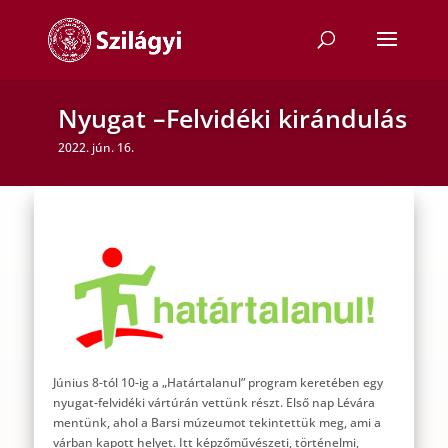
Nyugat –Felvidéki kirándulás
2022. jún. 16.
Június 8-tól 10-ig a „Határtalanul” program keretében egy
nyugat-felvidéki vártúrán vettünk részt. Első nap Lévára
mentünk, ahol a Barsi múzeumot tekintettük meg, ami a
várban kapott helyet. Itt képzőművészeti, történelmi,