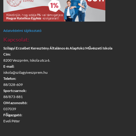
Adatvédelmi tájékoztató
Kapcsolat:
Szilágyi Erzsébet Keresztény Általános és Alapfokú Művészeti Iskola
Cím:
8200 Veszprém, Iskola utca 6.
E-mail:
iskola@szilagyiveszprem.hu
Telefon:
88/328-609
Sportcsarnok:
88/873-881
OM azonosító:
037039
Főigazgató:
Eveli Péter