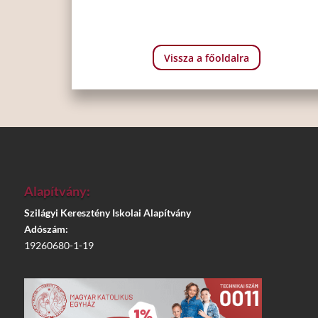
Vissza a főoldalra
Alapítvány:
Szilágyi Keresztény Iskolai Alapítvány
Adószám:
19260680-1-19