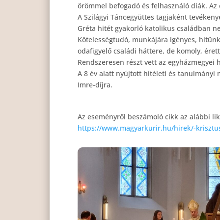
örömmel befogadó és felhasználó diák. Az é
A Szilágyi Táncegyüttes tagjaként tevékeny
Gréta hitét gyakorló katolikus családban n
Kötelességtudó, munkájára igényes, hitünk 
odafigyelő családi háttere, de komoly, éret
Rendszeresen részt vett az egyházmegyei h
A 8 év alatt nyújtott hitéleti és tanulmán
Imre-díjra.
Az eseményről beszámoló cikk az alábbi lik
https://www.magyarkurir.hu/hirek/-krisztu