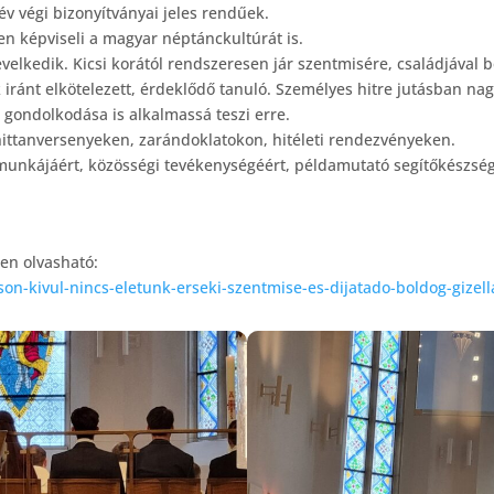
v végi bizonyítványai jeles rendűek.
en képviseli a magyar néptánckultúrát is.
evelkedik. Kicsi korától rendszeresen jár szentmisére, családjával
iránt elkötelezett, érdeklődő tanuló. Személyes hitre jutásban nag
t gondolkodása is alkalmassá teszi erre.
ittanversenyeken, zarándoklatokon, hitéleti rendezvényeken.
yi munkájáért, közösségi tevékenységéért, példamutató segítőkészség
en olvasható:
son-kivul-nincs-eletunk-erseki-szentmise-es-dijatado-boldog-giz