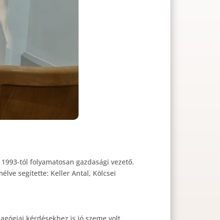
jd 1993-tól folyamatosan gazdasági vezető.
lve segítette: Keller Antal, Kölcsei
agógiai kérdésekhez is jó szeme volt.