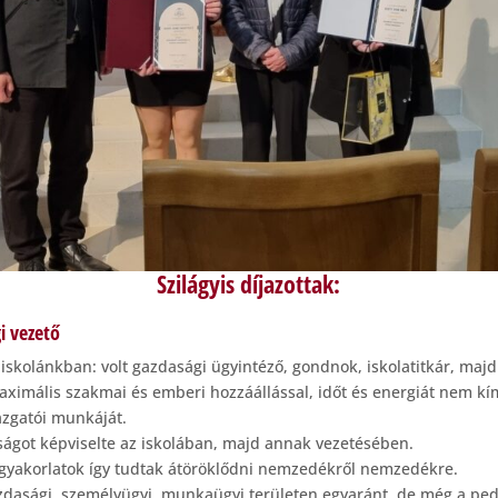
Szilágyis díjazottak:
i vezető
ott iskolánkban: volt gazdasági ügyintéző, gondnok, iskolatitkár, ma
ximális szakmai és emberi hozzáállással, időt és energiát nem kímé
azgatói munkáját.
ságot képviselte az iskolában, majd annak vezetésében.
ó gyakorlatok így tudtak átöröklődni nemzedékről nemzedékre.
gazdasági, személyügyi, munkaügyi területen egyaránt, de még a ped