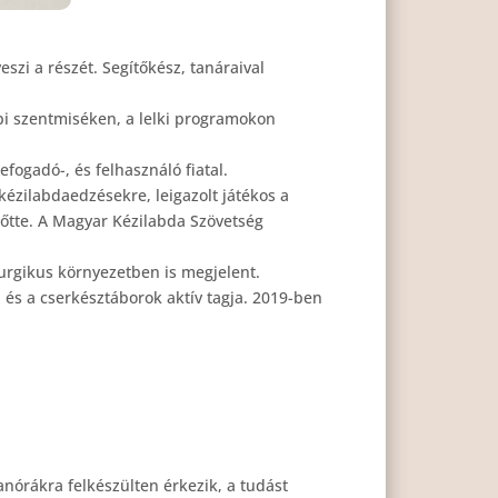
szi a részét. Segítőkész, tanáraival
api szentmiséken, a lelki programokon
fogadó-, és felhasználó fiatal.
kézilabdaedzésekre, leigazolt játékos a
őtte. A Magyar Kézilabda Szövetség
turgikus környezetben is megjelent.
 és a cserkésztáborok aktív tagja. 2019-ben
anórákra felkészülten érkezik, a tudást