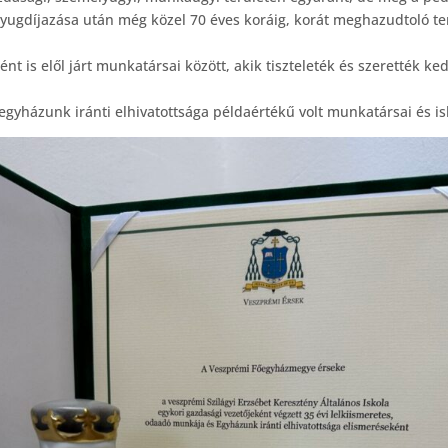
yugdíjazása után még közel 70 éves koráig, korát meghazudtoló t
nt is elől járt munkatársai között, akik tiszteleték és szerették 
egyházunk iránti elhivatottsága példaértékű volt munkatársai és i