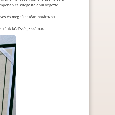
empóban és kifogástalanul végezte
kedves és megbízhatóan határozott
skolánk közössége számára.