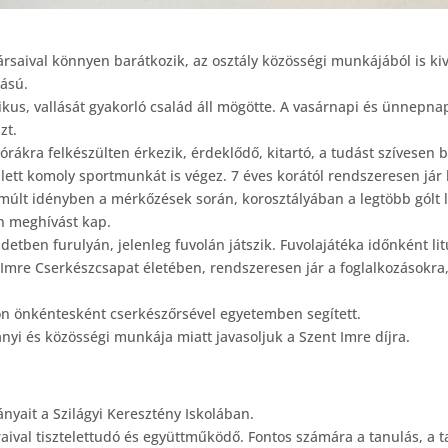
rsaival könnyen barátkozik, az osztály közösségi munkájából is kive
tású.
olikus, vallását gyakorló család áll mögötte. A vasárnapi és ünnepn
zt.
ákra felkészülten érkezik, érdeklődő, kitartó, a tudást szívesen be
ett komoly sportmunkát is végez. 7 éves korától rendszeresen jár 
lt idényben a mérkőzések során, korosztályában a legtöbb gólt l
n meghívást kap.
detben furulyán, jelenleg fuvolán játszik. Fuvolajátéka időnként li
t Imre Cserkészcsapat életében, rendszeresen jár a foglalkozásokra,
n önkéntesként cserkészőrsével egyetemben segített.
nyi és közösségi munkája miatt javasoljuk a Szent Imre díjra.
ait a Szilágyi Keresztény Iskolában.
aival tisztelettudó és együttműködő. Fontos számára a tanulás, a t