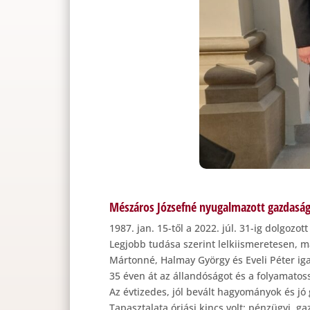
Mészáros Józsefné nyugalmazott gazdaság
1987. jan. 15-től a 2022. júl. 31-ig dolgoz
Legjobb tudása szerint lelkiismeretesen, ma
Mártonné, Halmay György és Eveli Péter ig
35 éven át az állandóságot és a folyamatos
Az évtizedes, jól bevált hagyományok és j
Tapasztalata óriási kincs volt: pénzügyi, 