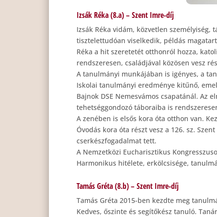
Izsák Réka (8.a) – Szent Imre-díj
Izsák Réka vidám, közvetlen személyiség, tá
tisztelettudóan viselkedik, példás magatar
Réka a hit szeretetét otthonról hozza, kat
rendszeresen, családjával közösen vesz rés
A tanulmányi munkájában is igényes, a tanór
Iskolai tanulmányi eredménye kitűnő, emell
Bajnok DSE Nemesvámos csapatánál. Az elmú
tehetséggondozó táboraiba is rendszerese
A zenében is elsős kora óta otthon van. Kez
Óvodás kora óta részt vesz a 126. sz. Szen
cserkészfogadalmat tett.
A Nemzetközi Eucharisztikus Kongresszuso
Harmonikus hitélete, erkölcsisége, tanulmá
Tamás Gréta (8.b) – Szent Imre-díj
Tamás Gréta 2015-ben kezdte meg tanulmány
Kedves, őszinte és segítőkész tanuló. Tanár