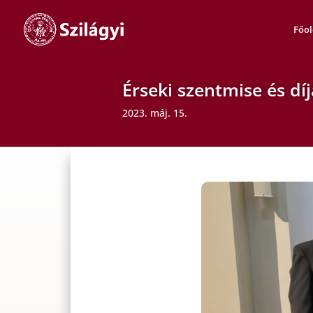
Főol
Érseki szentmise és dí
2023. máj. 15.