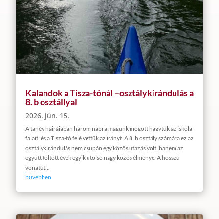
Kalandok a Tisza-tónál –osztálykirándulás a
8. b osztállyal
2026. jún. 15.
A tanév hajrájában három napra magunk mögött hagytuk az iskola
falait, és a Tisza-tó felé vettük az irányt. A 8. b osztály számára ez az
osztálykirándulás nem csupán egy közös utazás volt, hanem az
együtt töltött évek egyik utolsó nagy közös élménye. A hosszú
vonatút...
bővebben