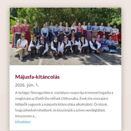
Májusfa-kitáncolás
2026. jún. 1.
A Szilágyi Táncegyüttes 6. osztályos csoportja örömmel fogadta a
meghívást az Életőrőm Idősek Otthonába. Évek óta visszajáró
fellépők vagyunk a másjusfa kitáncolása alkalmából. Örülünk,
hogy jókedvet vihettünk, és köszönjük a szíves vendéglátást.
Köszönöm a...
bővebben