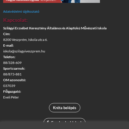
Adatvédelmi tájékoztató
Kapcsolat:
Szilágyi Erzsébet Keresztény Általános és Alapfokú Művészeti Iskola
Cím:
8200 Veszprém, Iskola utca 6.
E-mail:
iskola@szilagyiveszprem.hu
Telefon:
88/328-609
Sportcsarnok:
88/873-881
OM azonosító:
037039
Főigazgató:
Eveli Péter
Kréta belépés
Facebook oldalunk