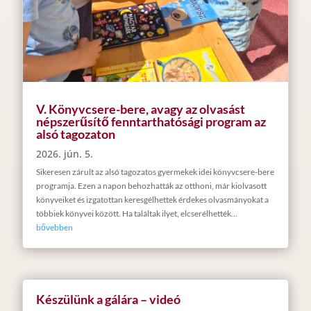
V. Könyvcsere-bere, avagy az olvasást
népszerűsítő fenntarthatósági program az
alsó tagozaton
2026. jún. 5.
Sikeresen zárult az alsó tagozatos gyermekek idei könyvcsere-bere
programja. Ezen a napon behozhatták az otthoni, már kiolvasott
könyveiket és izgatottan keresgélhettek érdekes olvasmányokat a
többiek könyvei között. Ha találtak ilyet, elcserélhették...
bővebben
Készülünk a gálára – videó