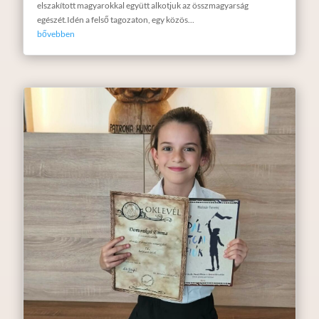
elszakított magyarokkal együtt alkotjuk az összmagyarság
egészét.Idén a felső tagozaton, egy közös...
bővebben