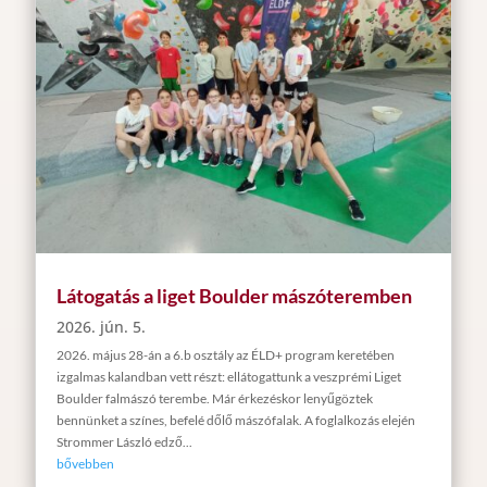
Látogatás a liget Boulder mászóteremben
2026. jún. 5.
2026. május 28-án a 6.b osztály az ÉLD+ program keretében
izgalmas kalandban vett részt: ellátogattunk a veszprémi Liget
Boulder falmászó terembe. Már érkezéskor lenyűgöztek
bennünket a színes, befelé dőlő mászófalak. A foglalkozás elején
Strommer László edző...
bővebben