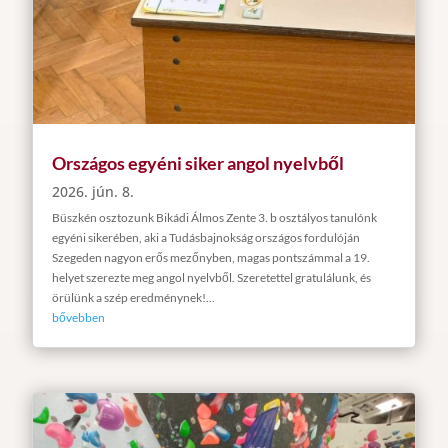
Országos egyéni siker angol nyelvből
2026. jún. 8.
Büszkén osztozunk Bikádi Álmos Zente 3. b osztályos tanulónk
egyéni sikerében, aki a Tudásbajnokság országos fordulóján
Szegeden nagyon erős mezőnyben, magas pontszámmal a 19.
helyet szerezte meg angol nyelvből. Szeretettel gratulálunk, és
örülünk a szép eredménynek!...
bővebben