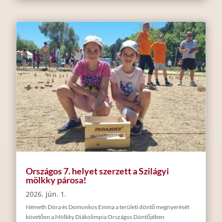
Országos 7. helyet szerzett a Szilágyi
mölkky párosa!
2026. jún. 1.
Németh Dóra és Domonkos Emma a területi döntő megnyerését
követően a Mölkky Diákolimpia Országos Döntőjében