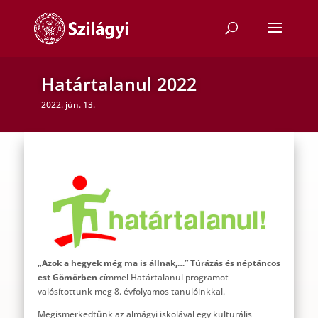
Határtalanul 2022
2022. jún. 13.
„Azok a hegyek még ma is állnak,…” Túrázás és néptáncos
est Gömörben
címmel Határtalanul programot
valósítottunk meg 8. évfolyamos tanulóinkkal.
Megismerkedtünk az almágyi iskolával egy kulturális