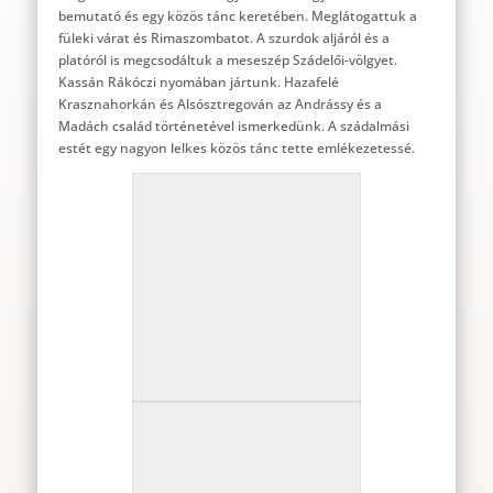
bemutató és egy közös tánc keretében. Meglátogattuk a
füleki várat és Rimaszombatot. A szurdok aljáról és a
platóról is megcsodáltuk a meseszép Szádelői-völgyet.
Kassán Rákóczi nyomában jártunk. Hazafelé
Krasznahorkán és Alsósztregován az Andrássy és a
Madách család történetével ismerkedünk. A szádalmási
estét egy nagyon lelkes közös tánc tette emlékezetessé.