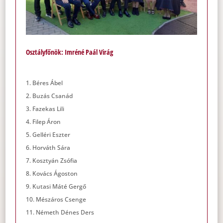
Osztályfőnök: Imréné Paál Virág
Béres Ábel
Buzás Csanád
Fazekas Lili
Filep Áron
Gelléri Eszter
Horváth Sára
Kosztyán Zsófia
Kovács Ágoston
Kutasi Máté Gergő
Mészáros Csenge
Németh Dénes Ders