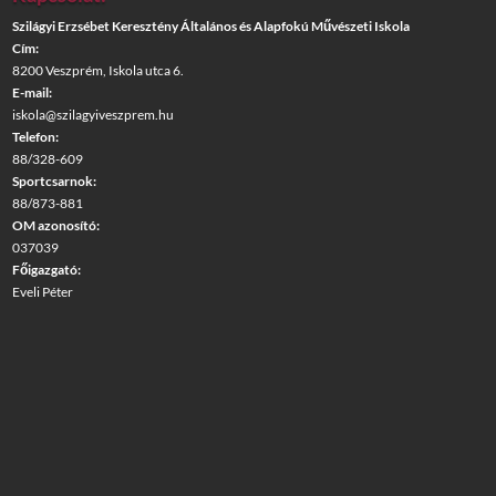
Szilágyi Erzsébet Keresztény Általános és Alapfokú Művészeti Iskola
Cím:
8200 Veszprém, Iskola utca 6.
E-mail:
iskola@szilagyiveszprem.hu
Telefon:
88/328-609
Sportcsarnok:
88/873-881
OM azonosító:
037039
Főigazgató:
Eveli Péter