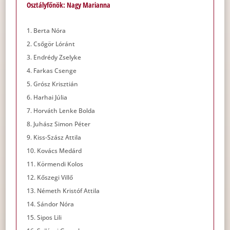
Osztályfőnök: Nagy Marianna
Berta Nóra
Csőgör Lóránt
Endrédy Zselyke
Farkas Csenge
Grósz Krisztián
Harhai Júlia
Horváth Lenke Bolda
Juhász Simon Péter
Kiss-Szász Attila
Kovács Medárd
Körmendi Kolos
Kőszegi Villő
Németh Kristóf Attila
Sándor Nóra
Sipos Lili