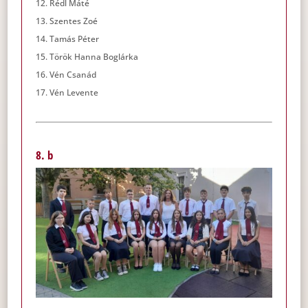
Rédl Máté
Szentes Zoé
Tamás Péter
Török Hanna Boglárka
Vén Csanád
Vén Levente
8. b