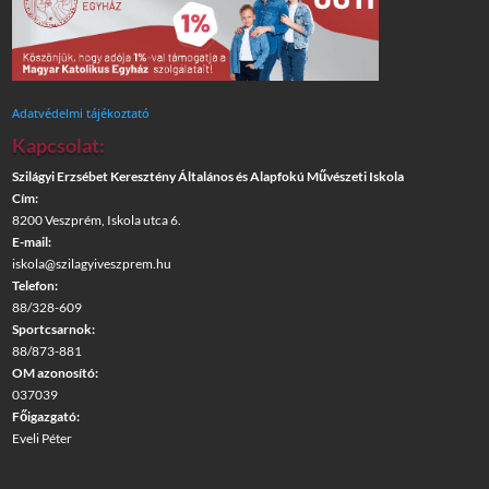
Adatvédelmi tájékoztató
Kapcsolat:
Szilágyi Erzsébet Keresztény Általános és Alapfokú Művészeti Iskola
Cím:
8200 Veszprém, Iskola utca 6.
E-mail:
iskola@szilagyiveszprem.hu
Telefon:
88/328-609
Sportcsarnok:
88/873-881
OM azonosító:
037039
Főigazgató:
Eveli Péter