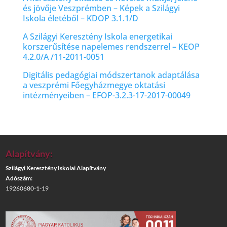
és jövője Veszprémben – Képek a Szilágyi
Iskola életéből – KDOP 3.1.1/D
A Szilágyi Keresztény Iskola energetikai
korszerűsítése napelemes rendszerrel – KEOP
4.2.0/A /11-2011-0051
Digitális pedagógiai módszertanok adaptálása
a veszprémi Főegyházmegye oktatási
intézményeiben – EFOP-3.2.3-17-2017-00049
Alapítvány:
Szilágyi Keresztény Iskolai Alapítvány
Adószám:
19260680-1-19