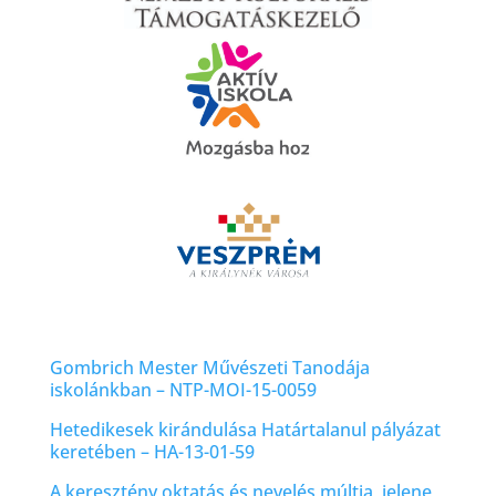
Gombrich Mester Művészeti Tanodája
iskolánkban – NTP-MOI-15-0059
Hetedikesek kirándulása Határtalanul pályázat
keretében – HA-13-01-59
A keresztény oktatás és nevelés múltja, jelene