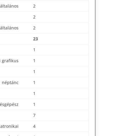
általános
2
2
általános
2
23
1
 grafikus
1
1
néptánc
1
1
désgépész
1
7
atronikai
4