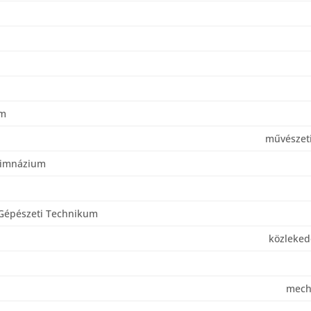
um
művészeti
Gimnázium
 Gépészeti Technikum
közleke
mech