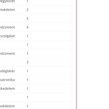
vegyészet
1
etvédelmi
2
5
edzsment
4
szolgálat
1
1
edzsment
1
3
ndéglátás
1
atronika
1
skedelem
1
1
nvédelem
1