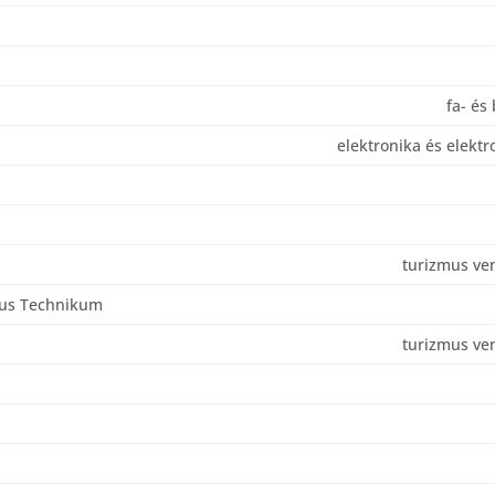
fa- és
elektronika és elekt
turizmus ve
mus Technikum
turizmus ve