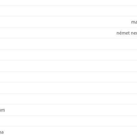
ma
német ne
ium
ma