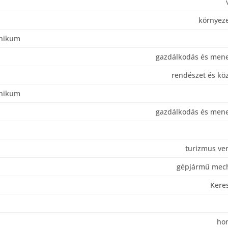
környez
hnikum
gazdálkodás és men
rendészet és köz
hnikum
gazdálkodás és men
turizmus ve
gépjármű mech
Kere
ho