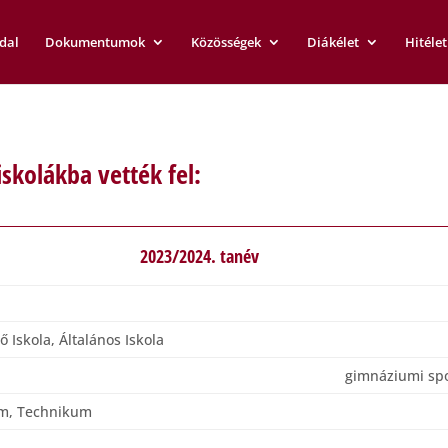
dal
Dokumentumok
Közösségek
Diákélet
Hitélet
skolákba vették fel:
2023/2024. tanév
Iskola, Általános Iskola
gimnáziumi spo
um, Technikum