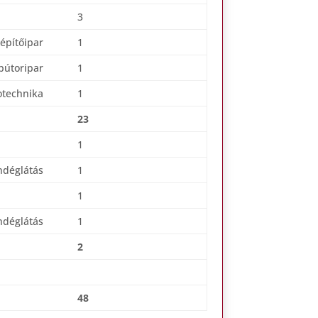
3
építőipar
1
 bútoripar
1
rotechnika
1
23
1
ndéglátás
1
1
ndéglátás
1
2
48