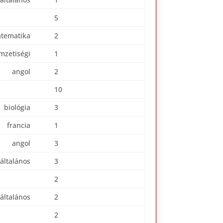
5
tematika
2
mzetiségi
1
angol
2
10
biológia
3
francia
1
angol
3
általános
3
2
általános
2
2