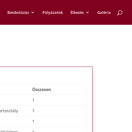
Beiskolázás
Pályázatok
Étkezés
Galéria
Összesen
1
rtosztály
1
1
általános
1