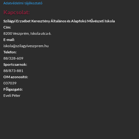
Adatvédelmi tájékoztató
Kapcsolat:
Szilágyi Erzsébet Keresztény Általános és Alapfokú Művészeti Iskola
Cím:
8200 Veszprém, Iskola utca 6.
E-mail:
iskola@szilagyiveszprem.hu
Telefon:
88/328-609
Sportcsarnok:
88/873-881
OM azonosító:
037039
Főigazgató:
Eveli Péter