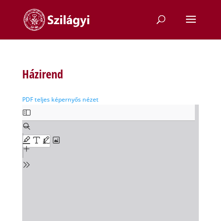
Házirend
PDF teljes képernyős nézet
Skip
to
PDF
content