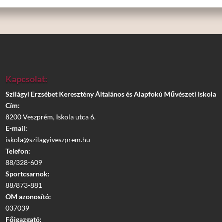
Kapcsolat:
Szilágyi Erzsébet Keresztény Általános és Alapfokú Művészeti Iskola
Cím:
8200 Veszprém, Iskola utca 6.
E-mail:
iskola@szilagyiveszprem.hu
Telefon:
88/328-609
Sportcsarnok:
88/873-881
OM azonosító:
037039
Főigazgató: