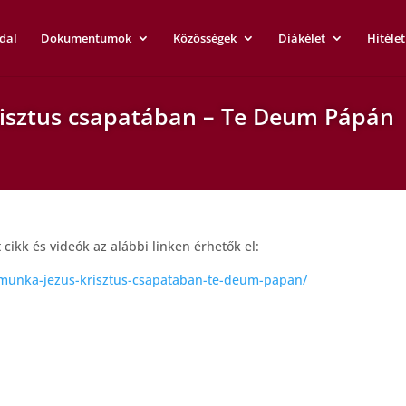
dal
Dokumentumok
Közösségek
Diákélet
Hitélet
isztus csapatában – Te Deum Pápán
ikk és videók az alábbi linken érhetők el:
munka-jezus-krisztus-csapataban-te-deum-papan/