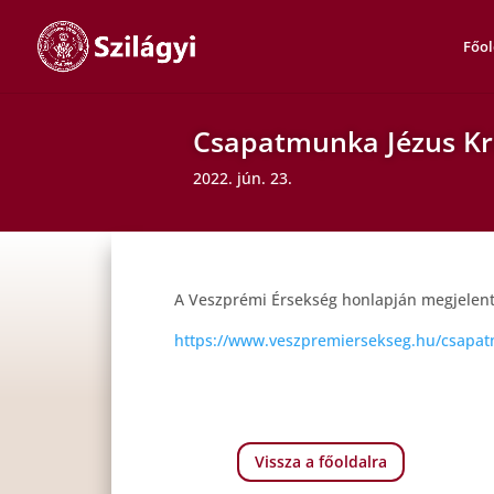
Főol
Csapatmunka Jézus Kr
2022. jún. 23.
A Veszprémi Érsekség honlapján megjelent c
https://www.veszpremiersekseg.hu/csapat
Vissza a főoldalra