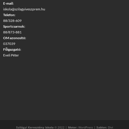
E-mail:
iskola@szilagyiveszprem.hu
Telefon:
88/328-609
Sportcsarnok:
88/873-881
OM azonosító:
037039
Főigazgató:
Eveli Péter
Szilágyi Keresztény Iskola
© 2022 |
Motor:
WordPress |
Sablon:
Divi