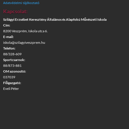
Adatvédelmi tájékoztató
Kapcsolat:
Szilágyi Erzsébet Keresztény Általános és Alapfokú Művészeti Iskola
Cím:
8200 Veszprém, Iskola utca 6.
E-mail:
iskola@szilagyiveszprem.hu
Telefon:
88/328-609
Sportcsarnok:
88/873-881
OM azonosító:
037039
Főigazgató:
Eveli Péter