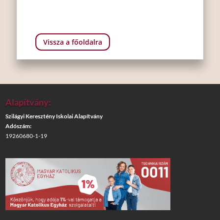
Vissza a főoldalra
Alapítvány:
Szilágyi Keresztény Iskolai Alapítvány
Adószám:
19260680-1-19