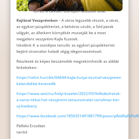
forrás: a cikkben szereplő Facebook oldal
Kajlával Veszprémben
– A város legszebb részeit, a várat,
az egykori püspökkertet, a belváros utcáit, a Séd patak
völgyét, az állatkert környékét mutatják be a most
megjelent veszprémi Kajla füzetek.
Iskolánk 4. a osztályos tanulói az egykori püspökkertet
bejáró útvonalon haladt végig idegenvezetéssel.
Részletek és képes beszámolók megtekinthetők az alábbi
linkekeken:
https://vehir.hu/cikk/64644-kajla-kutya-ezuttal-veszpremi-
kalandokba-keveredik
https://www.veol.hu/helyi-kozelet/2022/05/felfedezhetok-
a-varos-titkai-hat-veszpremi-setautvonalat-tartalmaz-ket-
uj-kiadvany
https://www.facebook.com/1850351491881799/posts/pfbid0qfGPi
Pálfalvi Erzsébet
tanító