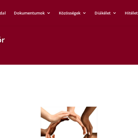
dal
Dokumentumok
Közösségek
Diákélet
Hitélet
ör