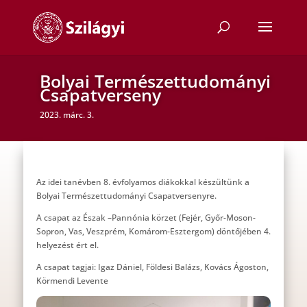
Bolyai Természettudományi
Csapatverseny
2023. márc. 3.
Az idei tanévben 8. évfolyamos diákokkal készültünk a
Bolyai Természettudományi Csapatversenyre.
A csapat az Észak –Pannónia körzet (Fejér, Győr-Moson-
Sopron, Vas, Veszprém, Komárom-Esztergom) döntőjében 4.
helyezést ért el.
A csapat tagjai: Igaz Dániel, Földesi Balázs, Kovács Ágoston,
Körmendi Levente