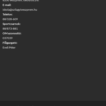
8200 Veszprém, Iskola utca 6.
E-mail:
iskola@szilagyiveszprem.hu
Telefon:
88/328-609
Sportcsarnok:
88/873-881
OM azonosító:
037039
Főigazgató:
Eveli Péter