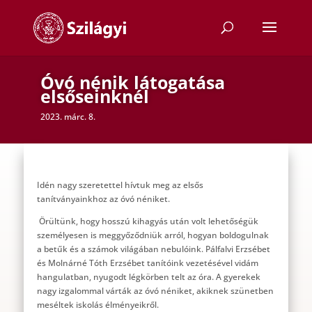
Óvó nénik látogatása
elsőseinknél
2023. márc. 8.
Idén nagy szeretettel hívtuk meg az elsős
tanítványainkhoz az óvó néniket.
Örültünk, hogy hosszú kihagyás után volt lehetőségük
személyesen is meggyőződniük arról, hogyan boldogulnak
a betűk és a számok világában nebulóink. Pálfalvi Erzsébet
és Molnárné Tóth Erzsébet tanítóink vezetésével vidám
hangulatban, nyugodt légkörben telt az óra. A gyerekek
nagy izgalommal várták az óvó néniket, akiknek szünetben
meséltek iskolás élményeikről.