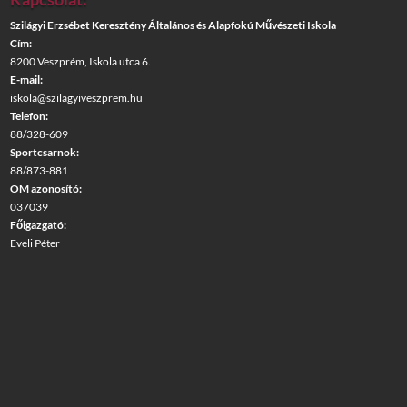
Szilágyi Erzsébet Keresztény Általános és Alapfokú Művészeti Iskola
Cím:
8200 Veszprém, Iskola utca 6.
E-mail:
iskola@szilagyiveszprem.hu
Telefon:
88/328-609
Sportcsarnok:
88/873-881
OM azonosító:
037039
Főigazgató:
Eveli Péter