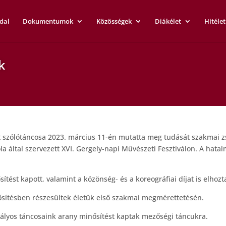
dal
Dokumentumok
Közösségek
Diákélet
Hitélet
k
ét szólótáncosa 2023. március 11-én mutatta meg tudását szakmai zsű
ola által szervezett XVI. Gergely-napi Művészeti Fesztiválon. A ha
ítést kapott, valamint a közönség- és a koreográfiai díjat is elhozt
nősítésben részesültek életük első szakmai megmérettetésén.
tályos táncosaink arany minősítést kaptak mezőségi táncukra.