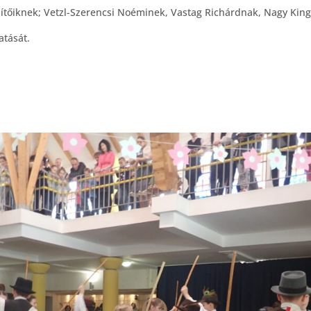
szítőiknek; Vetzl-Szerencsi Noéminek, Vastag Richárdnak, Nagy Kin
atását.