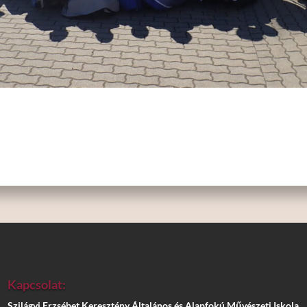
Kapcsolat:
Szilágyi Erzsébet Keresztény Általános és Alapfokú Művészeti Iskola