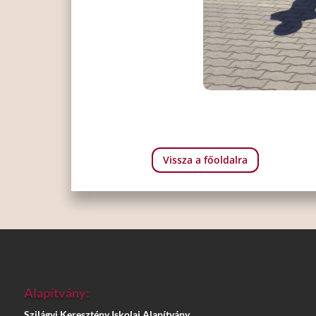
Vissza a főoldalra
Alapítvány:
Szilágyi Keresztény Iskolai Alapítvány