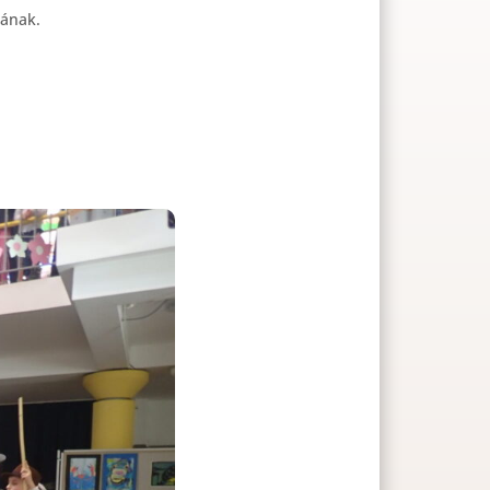
gának.