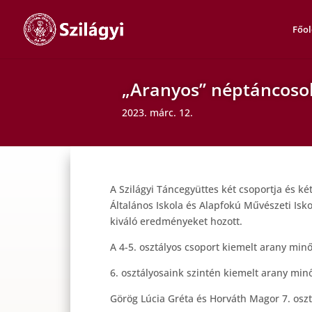
Főol
„Aranyos” néptáncoso
2023. márc. 12.
A Szilágyi Táncegyüttes két csoportja és k
Általános Iskola és Alapfokú Művészeti Isk
kiváló eredményeket hozott.
A 4-5. osztályos csoport kiemelt arany minős
6. osztályosaink szintén kiemelt arany mi
Görög Lúcia Gréta és Horváth Magor 7. osz