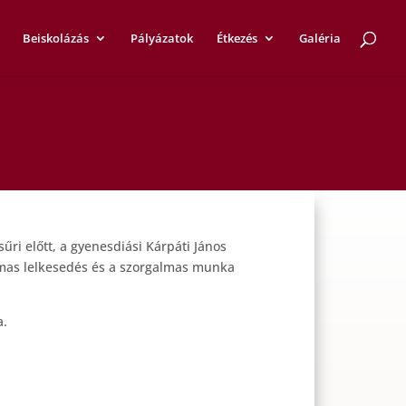
Beiskolázás
Pályázatok
Étkezés
Galéria
ri előtt, a gyenesdiási Kárpáti János
talmas lelkesedés és a szorgalmas munka
a.