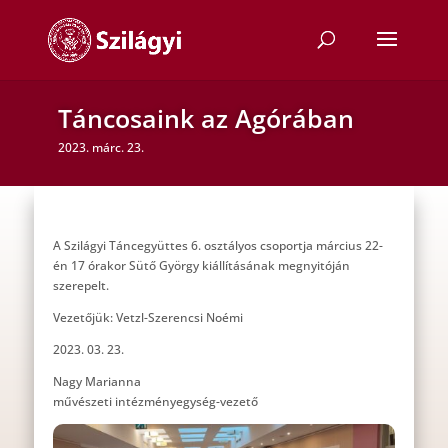
Táncosaink az Agórában
2023. márc. 23.
A Szilágyi Táncegyüttes 6. osztályos csoportja március 22-
én 17 órakor Sütő György kiállításának megnyitóján
szerepelt.
Vezetőjük: Vetzl-Szerencsi Noémi
2023. 03. 23.
Nagy Marianna
művészeti intézményegység-vezető