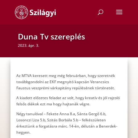
Duna Tv szereplés
2023. ápr. 3.
Az MTVA keresett meg még februárban, hogy szeretnék
továbbgondolni az EKF megnyitó kapcsán Verancsics
Faustus veszprémi várkapitány repülésének történetét.
A kiadott előzetes feladat az volt, hogy kreatív és jól rajzoló
felsős diákok ezt ma hogy hajtanák végre.
Négy tanulóval – Fekete Anna 8.a, Sánta Gergő 6.b,
Losonczi Liza 5.b, Szitás Borbála 5.b – felkészületen
érkeztünk a forgatásra márc. 14-én, délután a Benerdek-
hegyen.