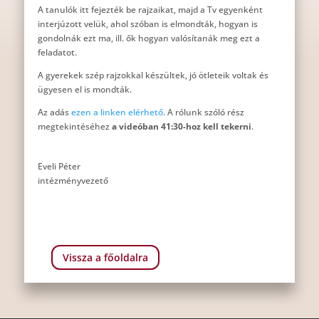
A tanulók itt fejezték be rajzaikat, majd a Tv egyenként
interjúzott velük, ahol szóban is elmondták, hogyan is
gondolnák ezt ma, ill. ők hogyan valósítanák meg ezt a
feladatot.
A gyerekek szép rajzokkal készültek, jó ötleteik voltak és
ügyesen el is mondták.
Az adás
ezen a linken elérhető
. A rólunk szóló rész
megtekintéséhez
a videóban 41:30-hoz kell tekerni
.
Eveli Péter
intézményvezető
Vissza a főoldalra