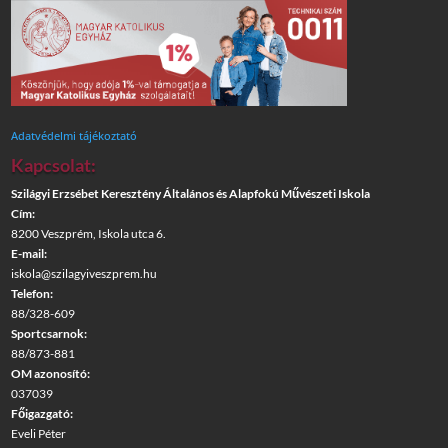
Adatvédelmi tájékoztató
Kapcsolat:
Szilágyi Erzsébet Keresztény Általános és Alapfokú Művészeti Iskola
Cím:
8200 Veszprém, Iskola utca 6.
E-mail:
iskola@szilagyiveszprem.hu
Telefon:
88/328-609
Sportcsarnok:
88/873-881
OM azonosító:
037039
Főigazgató:
Eveli Péter