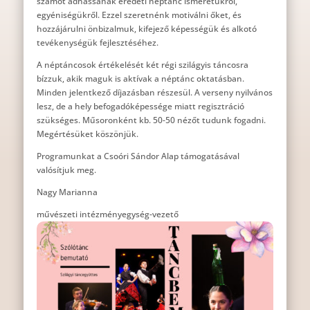
számot adhassanak eredeti néptánc ismeretükről,
egyéniségükről. Ezzel szeretnénk motiválni őket, és
hozzájárulni önbizalmuk, kifejező képességük és alkotó
tevékenységük fejlesztéséhez.
A néptáncosok értékelését két régi szilágyis táncosra
bízzuk, akik maguk is aktívak a néptánc oktatásban.
Minden jelentkező díjazásban részesül. A verseny nyilvános
lesz, de a hely befogadóképessége miatt regisztráció
szükséges. Műsoronként kb. 50-50 nézőt tudunk fogadni.
Megértésüket köszönjük.
Programunkat a Csoóri Sándor Alap támogatásával
valósítjuk meg.
Nagy Marianna
művészeti intézményegység-vezető