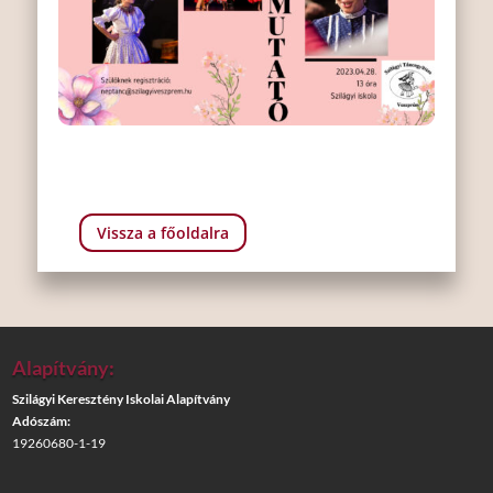
Vissza a főoldalra
Alapítvány:
Szilágyi Keresztény Iskolai Alapítvány
Adószám:
19260680-1-19