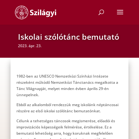
Iskolai szólótánc bemutató
2023. ápr. 23.
1982-ben az UNESCO Nemzetközi Színházi Intézete
részeként működő Nemzetközi Tánctanács megalkotta a
Tánc Világnapját, melyet minden évben április 29-én
ünnepelnek.
Ebből az alkalomból rendezzük meg iskolánk néptáncosai
részére az első iskolai szólótánc bemutatónkat.
Célunk a tehetséges táncosok megismerése, előadói és
improvizációs képességeik felmérése, értékelése. Ez a
bemutató lehetőség arra, hogy koruknak megfelelően