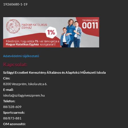
19260680-1-19
Adatvédelmi tájékoztató
Kapcsolat:
Szilágyi Erzsébet Keresztény Általános és Alapfokú Művészeti Iskola
Cím:
8200 Veszprém, Iskola utca 6.
E-mail:
iskola@szilagyiveszprem.hu
Telefon:
88/328-609
Sportcsarnok:
88/873-881
OM azonosító: