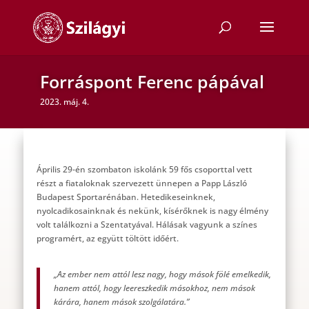
Forráspont Ferenc pápával
2023. máj. 4.
Április 29-én szombaton iskolánk 59 fős csoporttal vett
részt a fiataloknak szervezett ünnepen a Papp László
Budapest Sportarénában. Hetedikeseinknek,
nyolcadikosainknak és nekünk, kísérőknek is nagy élmény
volt találkozni a Szentatyával. Hálásak vagyunk a színes
programért, az együtt töltött időért.
„Az ember nem attól lesz nagy, hogy mások fölé emelkedik,
hanem attól, hogy leereszkedik másokhoz, nem mások
kárára, hanem mások szolgálatára.”