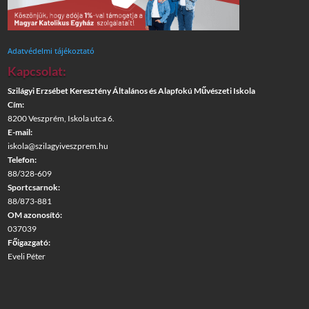
Adatvédelmi tájékoztató
Kapcsolat:
Szilágyi Erzsébet Keresztény Általános és Alapfokú Művészeti Iskola
Cím:
8200 Veszprém, Iskola utca 6.
E-mail:
iskola@szilagyiveszprem.hu
Telefon:
88/328-609
Sportcsarnok:
88/873-881
OM azonosító:
037039
Főigazgató:
Eveli Péter