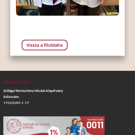
Vissza a főoldalra
Alapítvány:
Szilágyi Keresztény Iskolai Alapítvány
Adószám:
19260680-1-19