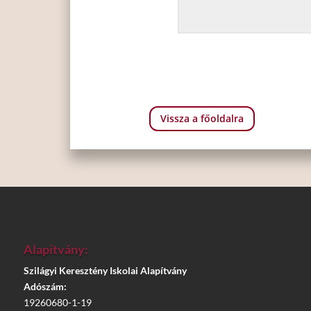
Vissza a főoldalra
Alapítvány:
Szilágyi Keresztény Iskolai Alapítvány
Adószám:
19260680-1-19