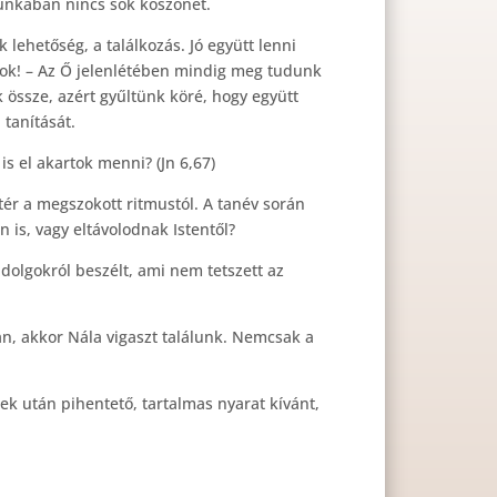
unkában nincs sok köszönet.
lehetőség, a találkozás. Jó együtt lenni
atok! – Az Ő jelenlétében mindig meg tudunk
 össze, azért gyűltünk köré, hogy együtt
tanítását.
is el akartok menni? (Jn 6,67)
tér a megszokott ritmustól. A tanév során
 is, vagy eltávolodnak Istentől?
 dolgokról beszélt, ami nem tetszett az
an, akkor Nála vigaszt találunk. Nemcsak a
ek után pihentető, tartalmas nyarat kívánt,