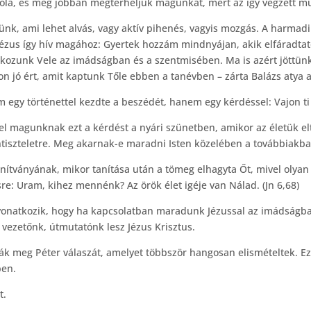
róla, és még jobban megterheljük magunkat, mert az így végzett m
k, ami lehet alvás, vagy aktív pihenés, vagyis mozgás. A harmadik 
 Jézus így hív magához: Gyertek hozzám mindnyájan, akik elfáradt
lkozunk Vele az imádságban és a szentmisében. Ma is azért jöttünk
 jó ért, amit kaptunk Tőle ebben a tanévben – zárta Balázs atya a 
m egy történettel kezdte a beszédét, hanem egy kérdéssel: Vajon ti 
 fel magunknak ezt a kérdést a nyári szünetben, amikor az életük el
tiszteletre. Meg akarnak-e maradni Isten közelében a továbbiakban
 tanítványának, mikor tanítása után a tömeg elhagyta Őt, mivel olyan
re: Uram, kihez mennénk? Az örök élet igéje van Nálad. (Jn 6,68)
s vonatkozik, hogy ha kapcsolatban maradunk Jézussal az imádságb
 vezetőnk, útmutatónk lesz Jézus Krisztus.
ják meg Péter válaszát, amelyet többször hangosan elismételtek. Ez
ben.
t.