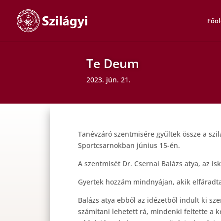
Főol
Te Deum
2023. jún. 21.
Tanévzáró szentmisére gyűltek össze a szilág
Sportcsarnokban június 15-én.
A szentmisét Dr. Csernai Balázs atya, az isk
Gyertek hozzám mindnyájan, akik elfáradtat
Balázs atya ebből az idézetből indult ki sz
számítani lehetett rá, mindenki feltette a 