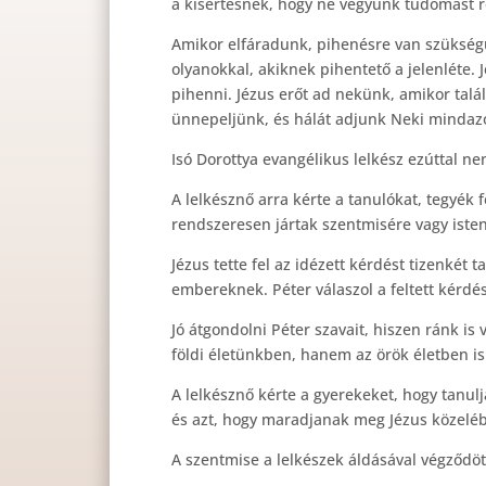
a kísértésnek, hogy ne vegyünk tudomást 
Amikor elfáradunk, pihenésre van szükségün
olyanokkal, akiknek pihentető a jelenléte.
pihenni. Jézus erőt ad nekünk, amikor talá
ünnepeljünk, és hálát adjunk Neki mindazon
Isó Dorottya evangélikus lelkész ezúttal ne
A lelkésznő arra kérte a tanulókat, tegyék
rendszeresen jártak szentmisére vagy isten
Jézus tette fel az idézett kérdést tizenkét
embereknek. Péter válaszol a feltett kérdés
Jó átgondolni Péter szavait, hiszen ránk i
földi életünkben, hanem az örök életben is
A lelkésznő kérte a gyerekeket, hogy tanul
és azt, hogy maradjanak meg Jézus közelé
A szentmise a lelkészek áldásával végződöt