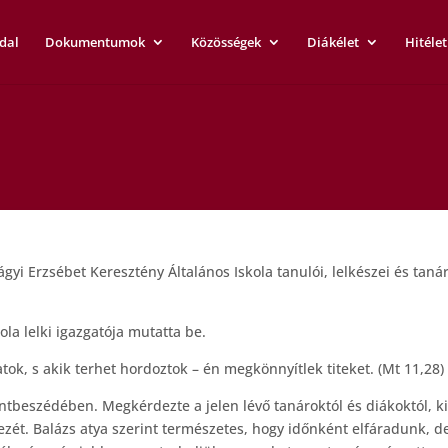
dal
Dokumentumok
Közösségek
Diákélet
Hitélet
yi Erzsébet Keresztény Általános Iskola tanulói, lelkészei és tanár
ola lelki igazgatója mutatta be.
ok, s akik terhet hordoztok – én megkönnyítlek titeket. (Mt 11,28)
entbeszédében. Megkérdezte a jelen lévő tanároktól és diákoktól, ki
kezét. Balázs atya szerint természetes, hogy időnként elfáradunk, d