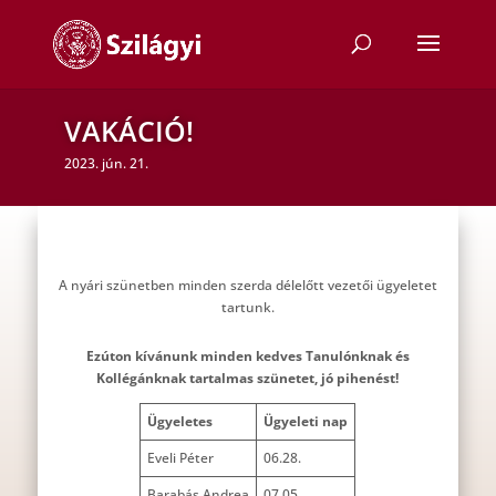
VAKÁCIÓ!
2023. jún. 21.
A nyári szünetben minden szerda délelőtt vezetői ügyeletet
tartunk.
Ezúton kívánunk minden kedves Tanulónknak és
Kollégánknak tartalmas szünetet, jó pihenést!
Ügyeletes
Ügyeleti nap
Eveli Péter
06.28.
Barabás Andrea
07.05.