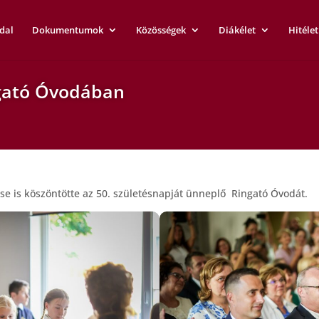
dal
Dokumentumok
Közösségek
Diákélet
Hitélet
gató Óvodában
e is köszöntötte az 50. születésnapját ünneplő Ringató Óvodát.