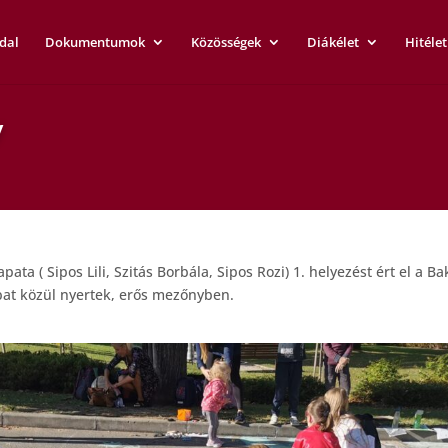
dal
Dokumentumok
Közösségek
Diákélet
Hitélet
y
sapata ( Sipos Lili, Szitás Borbála, Sipos Rozi) 1. helyezést ért el
pat közül nyertek, erős mezőnyben.