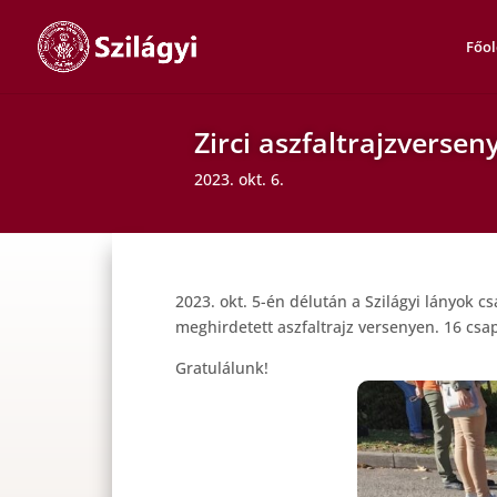
Főol
Zirci aszfaltrajzversen
2023. okt. 6.
2023. okt. 5-én délután a Szilágyi lányok c
meghirdetett aszfaltrajz versenyen. 16 csa
Gratulálunk!