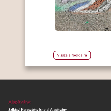
Vissza a főoldalra
Alapítvány:
Szilágyi Keresztény Iskolai Alapítvány