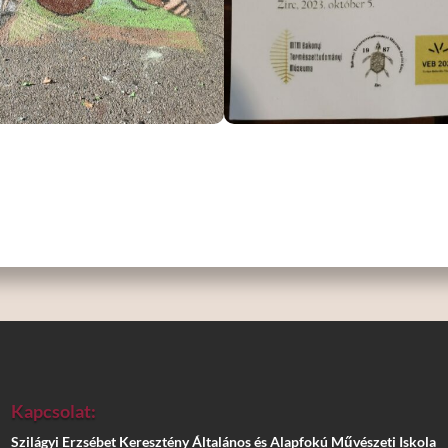
Kapcsolat:
Szilágyi Erzsébet Keresztény Általános és Alapfokú Művészeti Iskola