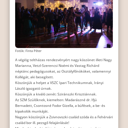
Fotók: Finta Péter
A végéig teltházas rendezvényért nagy köszönet illeti Nagy
Marianna, Vetzl-Szerencsi Noémi és Vastag Richárd
néptánc pedagógusokat, az Osztályfőnököket, valamennyi
Kollégát, aki besegített.
Köszönjük a helyet a VSZC Ipari Technikumnak, Irányi
László igazgató úrnak.
Köszönjük a kiváló zenét: Sziránszki Krisztiánnak.
Az SZM Szülőknek, kiemelten: Madarászné dr. Ifjú
Bernadett, Csontosné Fodor Gizella, a büfések, a be- és
kipakolók munkáját.
Nagyon köszönjük a Zsivnovszki család szóda és a Fehérvári
család bor ill. pezsgő felajánlását!