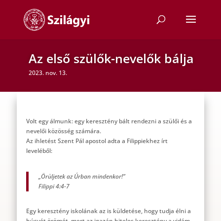
Az első szülők-nevelők bálja
2023. nov. 13.
Volt egy álmunk: egy keresztény bált rendezni a szülői és a
nevelői közösség számára.
Az ihletést Szent Pál apostol adta a Filippiekhez írt
leveléből:
„Örüljetek az Úrban mindenkor!”
Filippi 4:4-7
Egy keresztény iskolának az is küldetése, hogy tudja élni a
húsvét örömét, mert az igazán hiteles keresztény a vidám