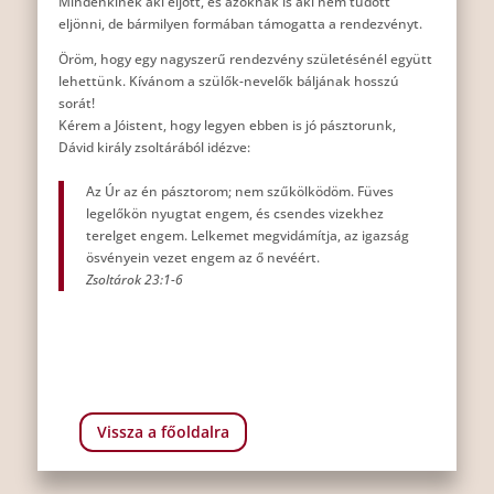
Mindenkinek aki eljött, és azoknak is aki nem tudott
eljönni, de bármilyen formában támogatta a rendezvényt.
Öröm, hogy egy nagyszerű rendezvény születésénél együtt
lehettünk. Kívánom a szülők-nevelők báljának hosszú
sorát!
Kérem a Jóistent, hogy legyen ebben is jó pásztorunk,
Dávid király zsoltárából idézve:
Az Úr az én pásztorom; nem szűkölködöm. Füves
legelőkön nyugtat engem, és csendes vizekhez
terelget engem. Lelkemet megvidámítja, az igazság
ösvényein vezet engem az ő nevéért.
Zsoltárok 23:1-6
Vissza a főoldalra