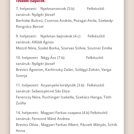
További csapatok:
7. helyezett: Nyelvtanoncok (5.b) Felkészítő
tanáruk: Nyőgér József
Berhidai Bulcsú, Csontos András, Pozsgai Attila, Szebedy-
Pongrácz Bercel
9. helyezett: Nyelvtan bajnokok (4.c) Felkészítő
tanáruk: Alföldi Ágnes
Mezző Nóra, Szabó Borka, Szarvas Szilvia, Szutner Emília
10. helyezett Négy Ász (7.b) Felkészítő
tanáruk: Nyőgér József
Brevics Ágoston
,
Karlinszky Zalán, Szilágyi Zoltán, Varga
Szonja
11. helyezett: Anyanyelvi királynők (3.b) Felkészítő
tanáruk: Sebestyénné Siki Eliza
Ferenczy Nóra, Puchinger Izabella, Szakács Hanga, Tóth
Zsófia
14. helyezett: Magyari Farkas csapata (4.b) Felkészítő
tanáruk: Fenesné Máté Andrea
Brevics Olívia , Magyari Farkas Albert, Páczelt Mátyás, Schilt
Anna