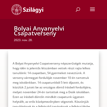
Bolyai Anyanyelvi
Csapatverseny
2023. nov. 28.
A Bolyai Anyanyelvi Csapatverseny népszerűségét mutatja,
hogy idén is jelentős létszámban vettek részt rajta lelkes
tanulóink: 14 csapatban, 54 gyermeket neveztünk. A
verseny vármegyei fordulóját november 10-én tartottuk
meg iskolánkban. 14 csapatunkból 5 lett díjazott, és
közülük 2 jutott be az országos döntő írásbeli fordulójára,
melyet november 24-én tartottak meg a Deák iskolában.
Ezen az írásbeli döntőn mindkét csapatunk ügyesen
helytállt, az erős középmezőnyben végeztek. Köszönjük
tanulóinknak és a felkészítő tanároknak a felkészülésbe