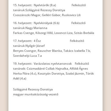
15. helyezett: Nyelvtörők (8.a) Felkészítő
tanáruk:Szilágyiné Rezessy Dorottya
Csoszánszki Magor, Gelléri Gábor, Ruskovics Lili
16. helyezett: Nyelvkirályok (6.b) Felkészítő
tanáruk:Nagy Marianna
Farkas Csenge, Kőszegi Villő, Losonczi Liza, Szitás Borbála
17. helyezett: 4 Ész
Felkészítő
tanáruk:Nyőgér József
Benyes Csongor, Rauscher Blanka, Takács Izabella 7.b,
Szerdahelyi Luca 7.a
19. helyezett: Varázslatos nyelvtanoncok Felkészítő
tanáraik: Csizmadiáné Csillak Hajnalka, Alföldi Ágnes
Herka Flóra (4.c), Kosztyán Dorottya, Szabó Jázmin, Török
Adél (4.a)
Szilágyiné Rezessy Dorottya
magyar munkaközösség-vezető