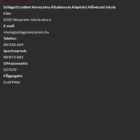
Szilágyi Erzsébet Keresztény Általános és Alapfokú Művészeti Iskola
Cím:
8200 Veszprém, Iskola utca 6.
E-mail:
iskola@szilagyiveszprem.hu
Telefon:
88/328-609
Sportcsarnok:
88/873-881
OM azonosító:
037039
Főigazgató:
Eveli Péter