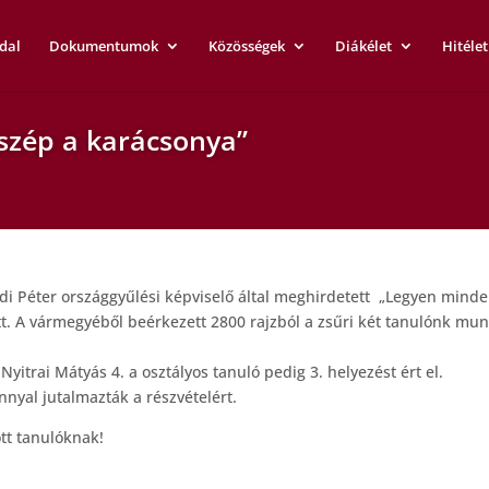
dal
Dokumentumok
Közösségek
Diákélet
Hitélet
szép a karácsonya”
di Péter országgyűlési képviselő által meghirdetett „Legyen minde
. A vármegyéből beérkezett 2800 rajzból a zsűri két tanulónk munk
, Nyitrai Mátyás 4. a osztályos tanuló pedig 3. helyezést ért el.
nnyal jutalmazták a részvételért.
tt tanulóknak!