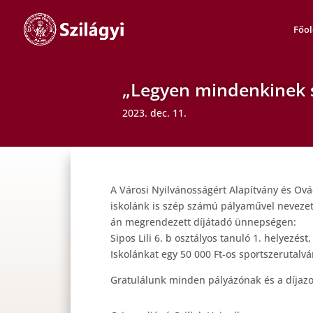
Főol
„Legyen mindenkinek 
2023. dec. 11.
A Városi Nyilvánosságért Alapítvány és Ová
iskolánk is szép számú pályaművel nevezett
án megrendezett díjátadó ünnepségen:
Sipos Lili 6. b osztályos tanuló 1. helyezést
Iskolánkat egy 50 000 Ft-os sportszerutalvá
Gratulálunk minden pályázónak és a díjazo