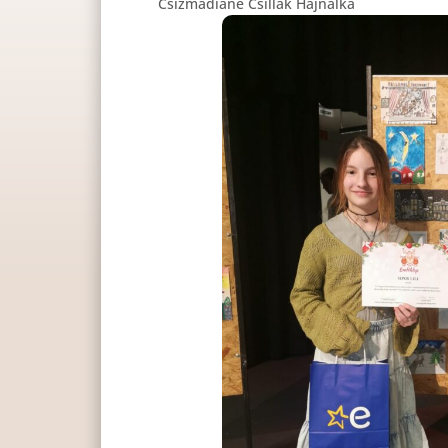
Csizmadiáné Csillak Hajnalka