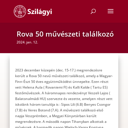
Rova 50 művészeti találkozó
2024. jan. 12.
2023 december közepén (dec. 15-17.) megrendezésre
került a Rova 50 nevű művészeti találkozó, amely a Magyar-
Finn-Észt 50 éves együttműködést ünnepelte. Ezen részt
vett Helena Aula ( Rovaniemi FI) és Kalli Kalde ( Tartu ES)
festőművészek. A háromnapos rendezvényt Veszeli Lajos (
Balatonalmádi HU) szervezte és vezette, amelyen részt vett
iskolánk három tanulója is : Sipos Lili (6.B) Benyes Csongor
(7.B) és Veres Botond (7.A). A művészeti találkozó első
napja Veszprémben, a Megyei Könyvtárban került
megrendezésre. A második napon Tihanyban alkottak a
művészek. A harmadik napon Wieloch-Varga Krystyna