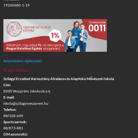
19260680-1-19
Adatvédelmi tájékoztató
Kapcsolat:
Szilágyi Erzsébet Keresztény Általános és Alapfokú Művészeti Iskola
Cím:
8200 Veszprém, Iskola utca 6.
E-mail:
iskola@szilagyiveszprem.hu
Telefon:
88/328-609
Sportcsarnok:
88/873-881
OM azonosító: