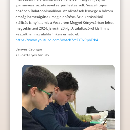
iparművész vezetésével selyemfestés volt, Veszeli Lajos
házában Balatonalmádiban. Az alkotások lényege a három
ország barátságának megjelenítése. Az alkotásokból
kiállítás is nyílt, amit a Veszprém Megyei Könyvtárban lehet
megtekinteni 2024. január 20.-ig. A találkozóról kisfilm is
készült, ami az alábbi linken érhető el:
https://www.youtube.com/watch?v=ZY9xRpbFrk4
Benyes Csongor
7.B osztályos tanuló