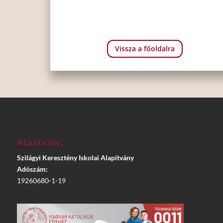
Vissza a főoldalra
Alapítvány:
Szilágyi Keresztény Iskolai Alapítvány
Adószám:
19260680-1-19