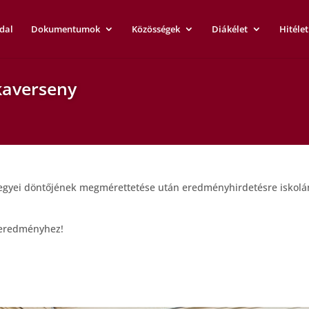
dal
Dokumentumok
Közösségek
Diákélet
Hitélet
ikaverseny
megyei döntőjének megmérettetése után eredményhirdetésre iskol
 eredményhez!