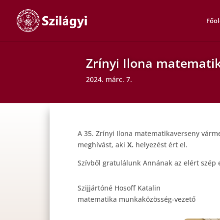
Főol
Zrínyi Ilona matemat
2024. márc. 7.
A 35. Zrínyi Ilona matematikaverseny vár
meghívást, aki
X.
helyezést ért el.
Szívből gratulálunk Annának az elért szép
Szijjártóné Hosoff Katalin
matematika munkaközösség-vezető