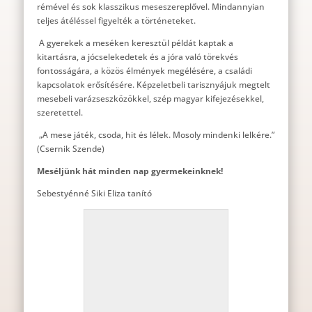
rémével és sok klasszikus meseszereplővel. Mindannyian
teljes átéléssel figyelték a történeteket.
A gyerekek a meséken keresztül példát kaptak a
kitartásra, a jócselekedetek és a jóra való törekvés
fontosságára, a közös élmények megélésére, a családi
kapcsolatok erősítésére. Képzeletbeli tarisznyájuk megtelt
mesebeli varázseszközökkel, szép magyar kifejezésekkel,
szeretettel.
„A mese játék, csoda, hit és lélek. Mosoly mindenki lelkére.”
(Csernik Szende)
Meséljünk hát minden nap gyermekeinknek!
Sebestyénné Siki Eliza tanító