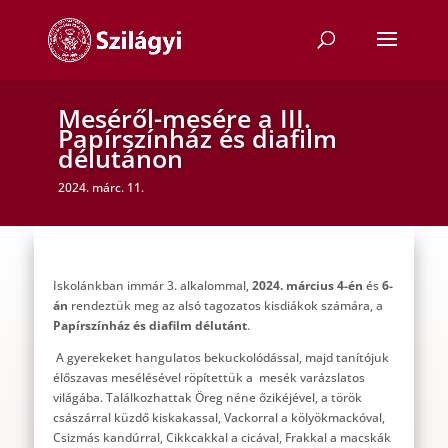
Meséről-mesére a III.
Papírszínház és diafilm
délutánon
2024. márc. 11.
Iskolánkban immár 3. alkalommal,
2024. március 4-én
és
6-
án
rendeztük meg az alsó tagozatos kisdiákok számára, a
Papírszínház és diafilm délutánt
.
A gyerekeket hangulatos bekuckolódással, majd tanítójuk
élőszavas mesélésével röpítettük a mesék varázslatos
világába. Találkozhattak Öreg néne őzikéjével, a török
császárral küzdő kiskakassal, Vackorral a kölyökmackóval,
Csizmás kandúrral, Cikkcakkal a cicával, Frakkal a macskák