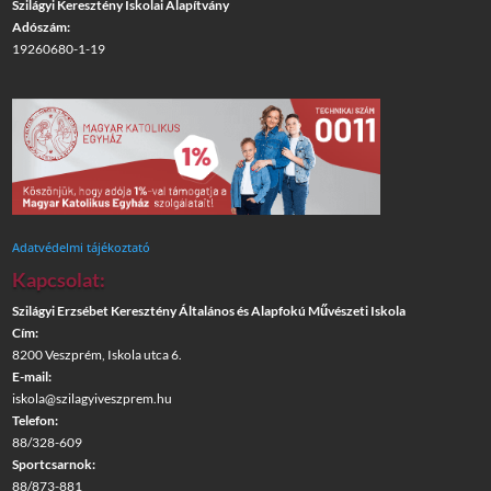
Szilágyi Keresztény Iskolai Alapítvány
Adószám:
19260680-1-19
Adatvédelmi tájékoztató
Kapcsolat:
Szilágyi Erzsébet Keresztény Általános és Alapfokú Művészeti Iskola
Cím:
8200 Veszprém, Iskola utca 6.
E-mail:
iskola@szilagyiveszprem.hu
Telefon:
88/328-609
Sportcsarnok:
88/873-881