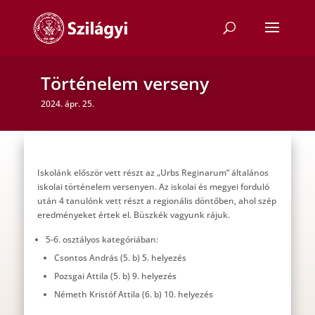
Történelem verseny
2024. ápr. 25.
Iskolánk először vett részt az „Urbs Reginarum” általános
iskolai történelem versenyen. Az iskolai és megyei forduló
után 4 tanulónk vett részt a regionális döntőben, ahol szép
eredményeket értek el. Büszkék vagyunk rájuk.
5-6. osztályos kategóriában:
Csontos András (5. b) 5. helyezés
Pozsgai Attila (5. b) 9. helyezés
Németh Kristóf Attila (6. b) 10. helyezés