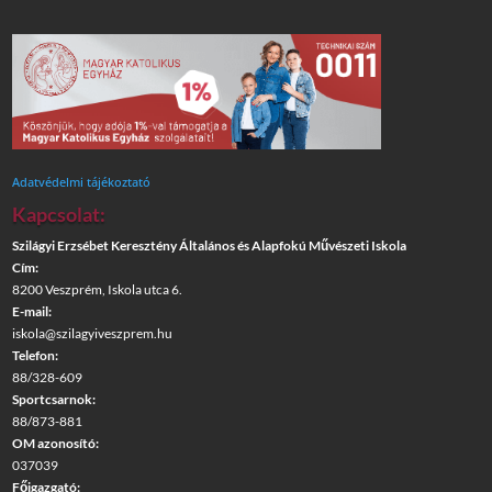
Adatvédelmi tájékoztató
Kapcsolat:
Szilágyi Erzsébet Keresztény Általános és Alapfokú Művészeti Iskola
Cím:
8200 Veszprém, Iskola utca 6.
E-mail:
iskola@szilagyiveszprem.hu
Telefon:
88/328-609
Sportcsarnok:
88/873-881
OM azonosító:
037039
Főigazgató: