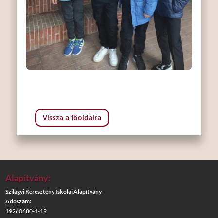
Vissza a főoldalra
Alapítvány:
Szilágyi Keresztény Iskolai Alapítvány
Adószám:
19260680-1-19