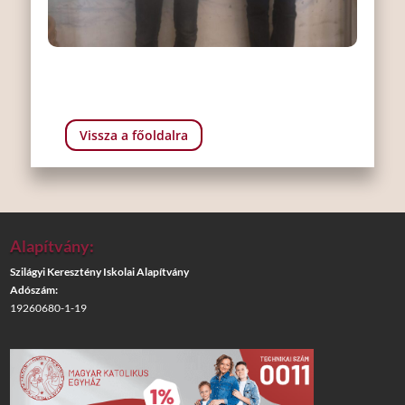
Vissza a főoldalra
Alapítvány:
Szilágyi Keresztény Iskolai Alapítvány
Adószám:
19260680-1-19