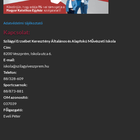
Adatvédelmi tájékoztató
Kapcsolat:
Szilágyi Erzsébet Keresztény Általános és Alapfokú Művészeti Iskola
Cím:
8200 Veszprém, Iskola utca 6.
E-mail:
iskola@szilagyiveszprem.hu
Telefon:
88/328-609
Sportcsarnok:
88/873-881
OM azonosító:
037039
Főigazgató:
Eveli Péter