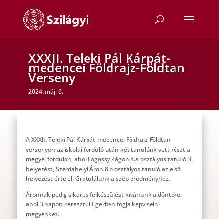
XXXII. Teleki Pál Kárpát-
medencei Földrajz-Földtan
Verseny
2024. máj. 6.
A XXXII. Teleki Pál Kárpát-medencei Földrajz-Földtan
versenyen az iskolai forduló után két tanulónk vett részt a
megyei fordulón, ahol Fogassy Zágon 8.a osztályos tanuló 3.
helyezést, Szerdahelyi Áron 8.b osztályos tanuló az első
helyezést érte el. Gratulálunk a szép eredményhez.
Áronnak pedig sikeres felkészülést kívánunk a döntőre,
ahol 3 napon keresztül Egerben fogja képviselni
megyénket.