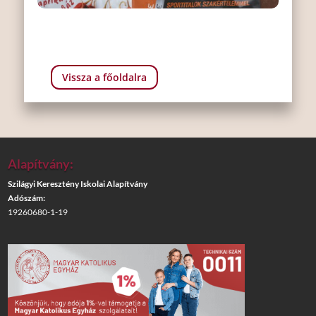
Vissza a főoldalra
Alapítvány:
Szilágyi Keresztény Iskolai Alapítvány
Adószám:
19260680-1-19