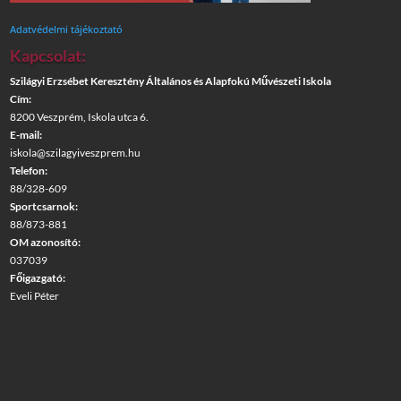
Adatvédelmi tájékoztató
Kapcsolat:
Szilágyi Erzsébet Keresztény Általános és Alapfokú Művészeti Iskola
Cím:
8200 Veszprém, Iskola utca 6.
E-mail:
iskola@szilagyiveszprem.hu
Telefon:
88/328-609
Sportcsarnok:
88/873-881
OM azonosító:
037039
Főigazgató:
Eveli Péter