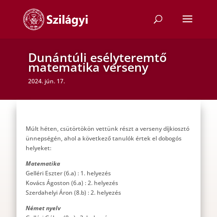
Dunántúli esélyteremtő
matematika verseny
2024. jún. 17.
Múlt héten, csütörtökön vettünk részt a verseny díjkiosztó
ünnepségén, ahol a következő tanulók értek el dobogós
helyeket:
Matematika
Gelléri Eszter (6.a) : 1. helyezés
Kovács Ágoston (6.a) : 2. helyezés
Szerdahelyi Áron (8.b) : 2. helyezés
Német nyelv