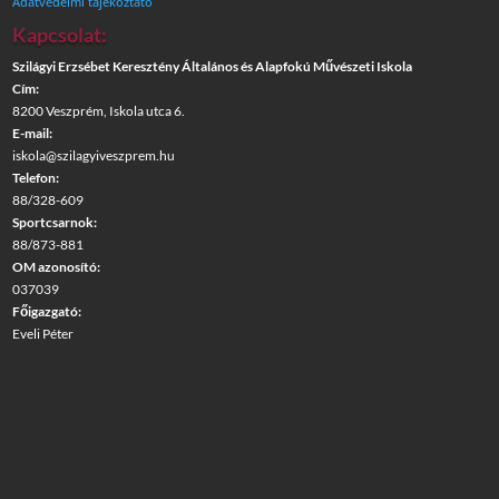
Adatvédelmi tájékoztató
Kapcsolat:
Szilágyi Erzsébet Keresztény Általános és Alapfokú Művészeti Iskola
Cím:
8200 Veszprém, Iskola utca 6.
E-mail:
iskola@szilagyiveszprem.hu
Telefon:
88/328-609
Sportcsarnok:
88/873-881
OM azonosító:
037039
Főigazgató:
Eveli Péter