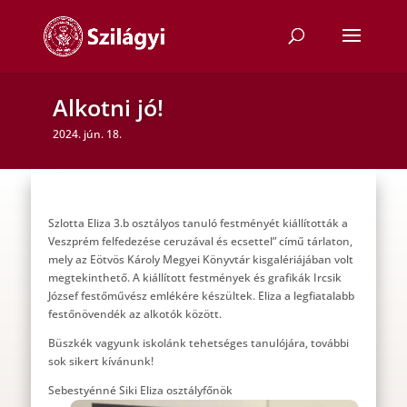
Alkotni jó!
2024. jún. 18.
Szlotta Eliza 3.b osztályos tanuló festményét kiállították a
Veszprém felfedezése ceruzával és ecsettel” című tárlaton,
mely az Eötvös Károly Megyei Könyvtár kisgalériájában volt
megtekinthető. A kiállított festmények és grafikák Ircsik
József festőművész emlékére készültek. Eliza a legfiatalabb
festőnövendék az alkotók között.
Büszkék vagyunk iskolánk tehetséges tanulójára, további
sok sikert kívánunk!
Sebestyénné Siki Eliza osztályfőnök