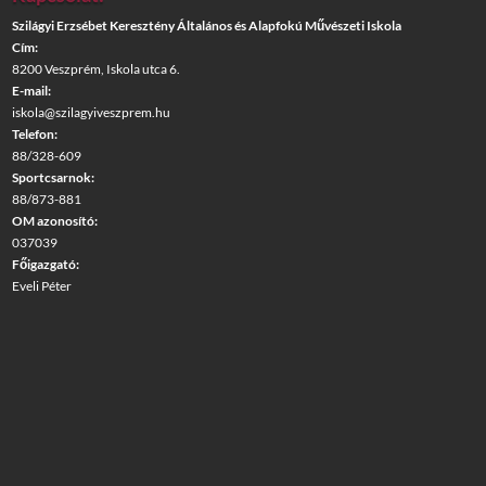
Szilágyi Erzsébet Keresztény Általános és Alapfokú Művészeti Iskola
Cím:
8200 Veszprém, Iskola utca 6.
E-mail:
iskola@szilagyiveszprem.hu
Telefon:
88/328-609
Sportcsarnok:
88/873-881
OM azonosító:
037039
Főigazgató:
Eveli Péter