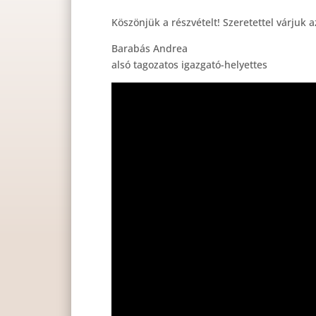
Köszönjük a részvételt! Szeretettel várjuk
Barabás Andrea
alsó tagozatos igazgató-helyettes