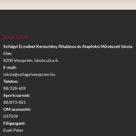
Kapcsolat:
Szilágyi Erzsébet Keresztény Általános és Alapfokú Művészeti Iskola
Cím:
8200 Veszprém, Iskola utca 6.
E-mail:
iskola@szilagyiveszprem.hu
Telefon:
88/328-609
Sportcsarnok:
88/873-881
OM azonosító:
037039
Főigazgató:
Eveli Péter