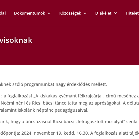
dal
Dokumentumok
Közösségek
Diákélet
Hitélet
ovisoknak
söknek szóló programunkat nagy érdeklődés mellett.
 : a foglalkozást „A kiskakas gyémánt félkrajcárja „ című meséhez a
 Noémi néni és Ricsi bácsi táncoltatta meg az apróságokat. A dél
 valamint iskolánk néptánc pedagógusaival.
ink, hogy a búcsúzásnál Ricsi bácsi „felragasztott mosolyát” senki
dőpontja: 2024. november 19. kedd, 16.30. A foglalkozás alatt tájék