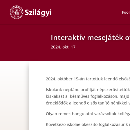
Főol
Interaktív mesejáték 
2024. okt. 17.
2024. október 15-án tartottuk leendő első
Iskolánk néptánc profilját népszerűsítettük
kiskakast a kézműves foglalkozáson, majd
érdeklődők a leendő elsős tanító nénikkel
Olyan remek hangulatot varázsoltak kollégá
Következő iskolaelőkészítő foglalkozásunk i