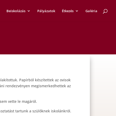
Beiskolázás
Pályázatok
Étkezés
Galéria
lakítottuk. Papírból készítettek az ovisok
utáni rendezvényen megismerkedhettek az
 sem vette le magáról.
oztatást tartunk a szülőknek iskolánkról.