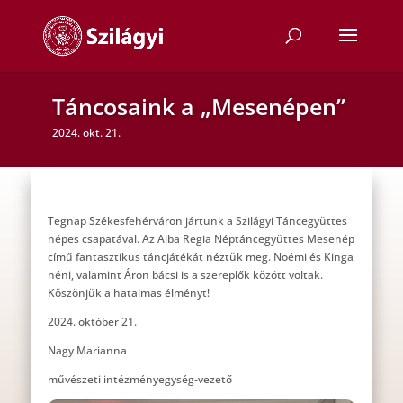
Táncosaink a „Mesenépen”
2024. okt. 21.
Tegnap Székesfehérváron jártunk a Szilágyi Táncegyüttes
népes csapatával. Az Alba Regia Néptáncegyüttes Mesenép
című fantasztikus táncjátékát néztük meg. Noémi és Kinga
néni, valamint Áron bácsi is a szereplők között voltak.
Köszönjük a hatalmas élményt!
2024. október 21.
Nagy Marianna
művészeti intézményegység-vezető