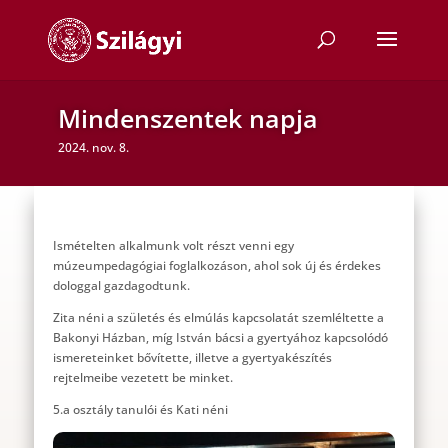
Mindenszentek napja
2024. nov. 8.
Ismételten alkalmunk volt részt venni egy
múzeumpedagógiai foglalkozáson, ahol sok új és érdekes
dologgal gazdagodtunk.
Zita néni a születés és elmúlás kapcsolatát szemléltette a
Bakonyi Házban, míg István bácsi a gyertyához kapcsolódó
ismereteinket bővítette, illetve a gyertyakészítés
rejtelmeibe vezetett be minket.
5.a osztály tanulói és Kati néni