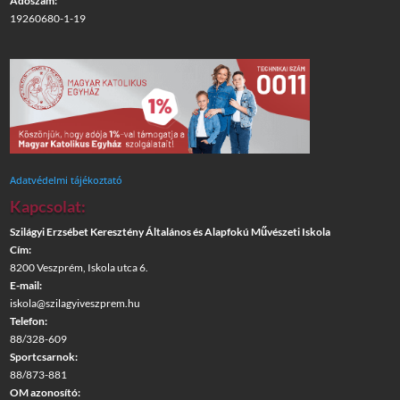
Adószám:
19260680-1-19
Adatvédelmi tájékoztató
Kapcsolat:
Szilágyi Erzsébet Keresztény Általános és Alapfokú Művészeti Iskola
Cím:
8200 Veszprém, Iskola utca 6.
E-mail:
iskola@szilagyiveszprem.hu
Telefon:
88/328-609
Sportcsarnok:
88/873-881
OM azonosító: