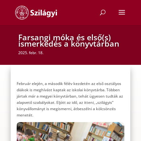
Farsangi móka és első(s)
ismerkedés a könyvtárban
2025. febr. 18.
Február elején, a második félév kezdetén az első osztályos
diákok is meghívást kaptak az iskolai könyvtárba. Többen
jártak már a megyei könyvtárban, tehát ügyesen tudták az
alapvető szabályokat. Eljött az idő, az itteni, „szilágyis”
könyvállományt is megismerni, átbeszélni a kölcsönzés
menetét.