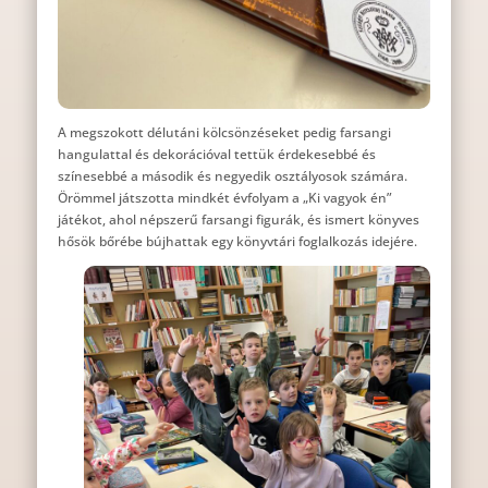
A megszokott délutáni kölcsönzéseket pedig farsangi
hangulattal és dekorációval tettük érdekesebbé és
színesebbé a második és negyedik osztályosok számára.
Örömmel játszotta mindkét évfolyam a „Ki vagyok én”
játékot, ahol népszerű farsangi figurák, és ismert könyves
hősök bőrébe bújhattak egy könyvtári foglalkozás idejére.