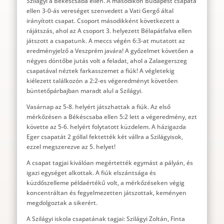
Szilágyi a Békéscsaba ellen. A másodikon Budapest csapata
ellen 3-0-ás vereséget szenvedett a Vati Gergő által
irányított csapat. Csoport másodikként következett a
rájátszás, ahol az A csoport 3. helyezett Bélapátfalva ellen
játszott a csapatunk. A meccs végén 6:3-at mutatott az
eredményjelző a Veszprém javára! A győzelmet követően a
négyes döntőbe jutás volt a feladat, ahol a Zalaegerszeg
csapatával néztek farkasszemet a fiúk! A végletekig
kiélezett találkozón a 2:2-es végeredményt követően
büntetőpárbajban maradt alul a Szilágyi.
Vasárnap az 5-8. helyért játszhattak a fiúk. Az első
mérkőzésen a Békéscsaba ellen 5:2 lett a végeredmény, ezt
követte az 5-6. helyért folytatott küzdelem. A házigazda
Eger csapatát 2 góllal fektették két vállra a Szilágyisok,
ezzel megszerezve az 5. helyet!
A csapat tagjai kiválóan megértették egymást a pályán, és
igazi egységet alkottak. A fiúk elszántsága és
küzdőszelleme példaértékű volt, a mérkőzéseken végig
koncentráltan és fegyelmezetten játszottak, keményen
megdolgoztak a sikerért.
A Szilágyi iskola csapatának tagjai: Szilágyi Zoltán, Finta