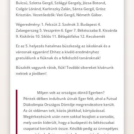
Bulcsú, Szlotta Gergő, Szilágyi Gergely, Józsa Botond,
Csőgör Lóránd, Karlinszky Zalán, Sánta Gergő, Grósz
Krisztián. Vezetőedzők: Vati Gergő, Németh Gábor.
Végeredmény: 1. Felcsút 2. Szolnok 3. Budapest 4.
Zalaegerszeg 5. Veszprém 6. Eger 7. Békéscsaba 8. Kisvárda
9. Kiskőrös 10. Siklós 11. Bélapátfalva 12. Kecskemét
Ez az 5. helyezés hatalmas büszkeség az iskolának és a
városnak egyaránt! Ehhez a kiváló eredményhez
gratulálunk a fiúknak és a felkészítő tanároknak!
Büszkék vagyunk rátok, fiúk! További sikereket kívánunk
nektek a jövőben!
Milyen volt az országos döntő Egerben?
Péntek délben indultunk útnak Eger felé, ahol a Futsal
Diákolimpia Országos Döntője megrendezésre került.
Az út vidáman telt, közös játékkal, kártyázással.
Megérkezésünk után nem sokkal lezajlott a sorsolás,
mely során kiderült, hogy a budapesti és békéscsabai
csapattal kerültünk össze. Később pedig az ünnepélyes