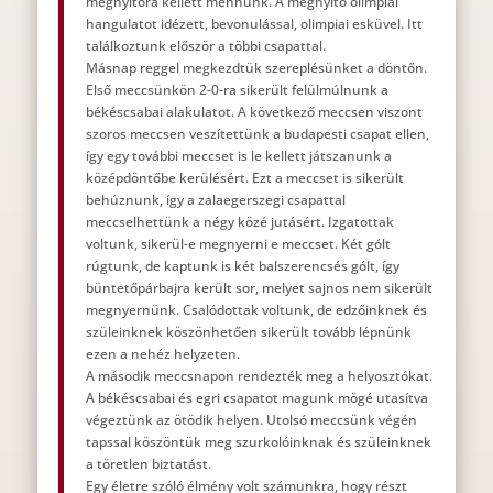
megnyitóra kellett mennünk. A megnyitó olimpiai
hangulatot idézett, bevonulással, olimpiai esküvel. Itt
találkoztunk először a többi csapattal.
Másnap reggel megkezdtük szereplésünket a döntőn.
Első meccsünkön 2-0-ra sikerült felülmúlnunk a
békéscsabai alakulatot. A következő meccsen viszont
szoros meccsen veszítettünk a budapesti csapat ellen,
így egy további meccset is le kellett játszanunk a
középdöntőbe kerülésért. Ezt a meccset is sikerült
behúznunk, így a zalaegerszegi csapattal
meccselhettünk a négy közé jutásért. Izgatottak
voltunk, sikerül-e megnyerni e meccset. Két gólt
rúgtunk, de kaptunk is két balszerencsés gólt, így
büntetőpárbajra került sor, melyet sajnos nem sikerült
megnyernünk. Csalódottak voltunk, de edzőinknek és
szüleinknek köszönhetően sikerült tovább lépnünk
ezen a nehéz helyzeten.
A második meccsnapon rendezték meg a helyosztókat.
A békéscsabai és egri csapatot magunk mögé utasítva
végeztünk az ötödik helyen. Utolsó meccsünk végén
tapssal köszöntük meg szurkolóinknak és szüleinknek
a töretlen biztatást.
Egy életre szóló élmény volt számunkra, hogy részt