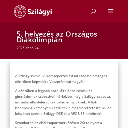
5. helyezés az Országos
Diákolimpián
2025. febr. 24.
A Szilágyi iskola IV. korcsoportos futsal csapata országos
döntőben képviselte Veszprém vármegyét.
A döntőben a legjobb hazai általános iskolák és
gimnáziumok csapatival mérkőzött meg a Szilágyi csapata,
és méltó ellenfelei voltak valamennyiüknek. A fiúk
hónapokig keményen készültek a megmérettetésre, külön
köszönet ezért a Szilágyi DSE és a VFC USE edzőinek!
Szombaton az első csoportmérkőzésen 2:0-ra nyert a