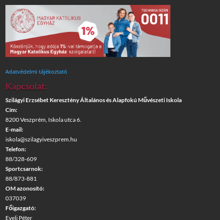
Adatvédelmi tájékoztató
Kapcsolat:
Szilágyi Erzsébet Keresztény Általános és Alapfokú Művészeti Iskola
Cím:
8200 Veszprém, Iskola utca 6.
E-mail:
iskola@szilagyiveszprem.hu
Telefon:
88/328-609
Sportcsarnok:
88/873-881
OM azonosító:
037039
Főigazgató:
Eveli Péter