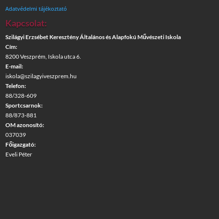
Adatvédelmi tájékoztató
Kapcsolat:
Szilágyi Erzsébet Keresztény Általános és Alapfokú Művészeti Iskola
Cím:
8200 Veszprém, Iskola utca 6.
E-mail:
iskola@szilagyiveszprem.hu
Telefon:
88/328-609
Sportcsarnok:
88/873-881
OM azonosító:
037039
Főigazgató:
Eveli Péter