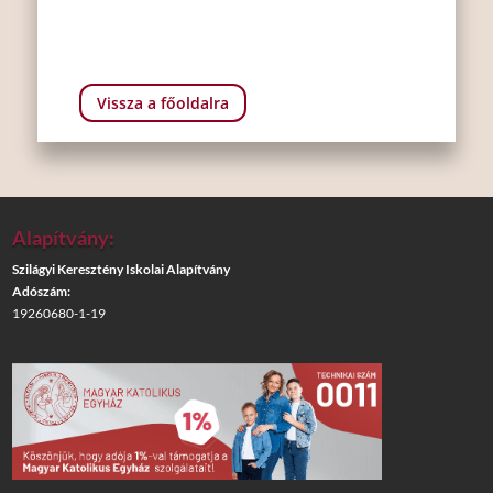
Vissza a főoldalra
Alapítvány:
Szilágyi Keresztény Iskolai Alapítvány
Adószám:
19260680-1-19