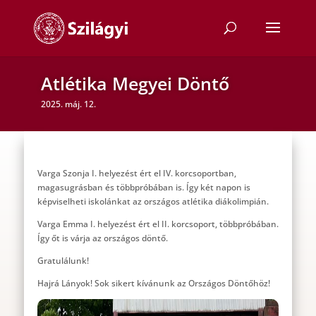
Atlétika Megyei Döntő
2025. máj. 12.
Varga Szonja I. helyezést ért el IV. korcsoportban,
magasugrásban és többpróbában is. Így két napon is
képviselheti iskolánkat az országos atlétika diákolimpián.
Varga Emma I. helyezést ért el II. korcsoport, többpróbában.
Így őt is várja az országos döntő.
Gratulálunk!
Hajrá Lányok! Sok sikert kívánunk az Országos Döntőhöz!