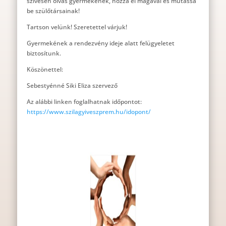
szívesen olvas gyermekének, hozza el magával és mutassa
be szülőtársainak!
Tartson velünk! Szeretettel várjuk!
Gyermekének a rendezvény ideje alatt felügyeletet
biztosítunk.
Köszönettel:
Sebestyénné Siki Eliza szervező
Az alábbi linken foglalhatnak időpontot:
https://www.szilagyiveszprem.hu/idopont/