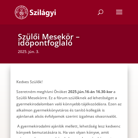
Szülői Mesekör –
időpontfoglaló
2025. jún. 3.
Kedves Szülők!
Szeretném meghívni Önöket
2025.jún.16-án 16.30-kor
a
Szülői Mesekörre. Ez a fórum szülőknek ad lehetőséget a
gyermekirodalomban való könnyebb tájékozódásra. Ezen az
alkalmon gyermekkönyvtáros és tanító kollegák is
ajánlanak alsós évfolyamok szerint izgalmas olvasnivalót.
A gyermekirodalmi ajánlók mellett, lehetőség lesz kedvenc
könyvek bemutatására is. Ha van olyan könyve, amit