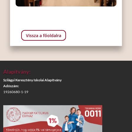
Vissza a főoldalra
Alapítvány:
Szilágyi Keresztény Iskolai Alapítvány
Adószám:
19260680-1-19