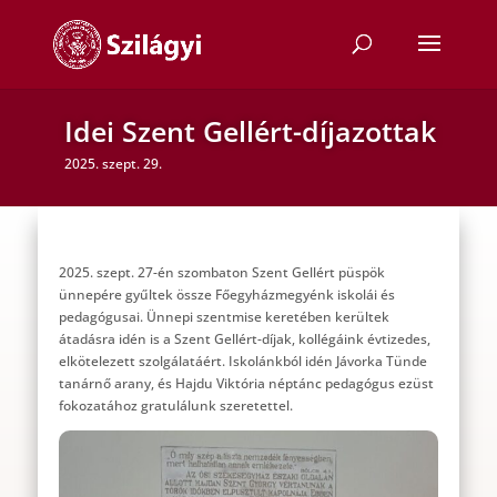
Idei Szent Gellért-díjazottak
2025. szept. 29.
2025. szept. 27-én szombaton Szent Gellért püspök
ünnepére gyűltek össze Főegyházmegyénk iskolái és
pedagógusai. Ünnepi szentmise keretében kerültek
átadásra idén is a Szent Gellért-díjak, kollégáink évtizedes,
elkötelezett szolgálatáért. Iskolánkból idén Jávorka Tünde
tanárnő arany, és Hajdu Viktória néptánc pedagógus ezüst
fokozatához gratulálunk szeretettel.