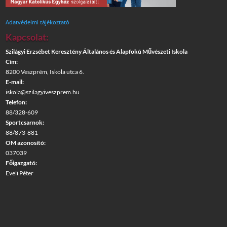
Adatvédelmi tájékoztató
Kapcsolat:
Szilágyi Erzsébet Keresztény Általános és Alapfokú Művészeti Iskola
Cím:
8200 Veszprém, Iskola utca 6.
E-mail:
iskola@szilagyiveszprem.hu
Telefon:
88/328-609
Sportcsarnok:
88/873-881
OM azonosító:
037039
Főigazgató:
Eveli Péter