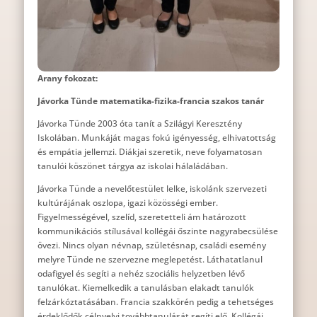
Arany fokozat:
Jávorka Tünde matematika-fizika-francia szakos tanár
Jávorka Tünde 2003 óta tanít a Szilágyi Keresztény
Iskolában. Munkáját magas fokú igényesség, elhivatottság
és empátia jellemzi. Diákjai szeretik, neve folyamatosan
tanulói köszönet tárgya az iskolai hálaládában.
Jávorka Tünde a nevelőtestület lelke, iskolánk szervezeti
kultúrájának oszlopa, igazi közösségi ember.
Figyelmességével, szelíd, szeretetteli ám határozott
kommunikációs stílusával kollégái őszinte nagyrabecsülése
övezi. Nincs olyan névnap, születésnap, családi esemény
melyre Tünde ne szervezne meglepetést. Láthatatlanul
odafigyel és segíti a nehéz szociális helyzetben lévő
tanulókat. Kiemelkedik a tanulásban elakadt tanulók
felzárkóztatásában. Francia szakkörén pedig a tehetséges
érdeklődők célnyelvi továbbtanulását segíti elő. Kollégái