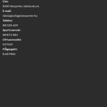
Cím:
8200 Veszprém, Iskola utca 6.
E-mail:
iskola@szilagyiveszprem.hu
Telefon:
88/328-609
Sportcsarnok:
88/873-881
OM azonosító:
037039
Főigazgató:
Eveli Péter