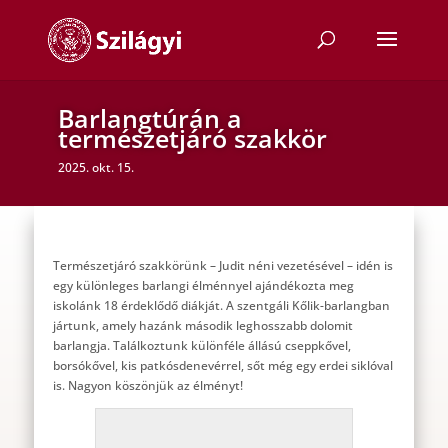
Barlangtúrán a
természetjáró szakkör
2025. okt. 15.
Természetjáró szakkörünk – Judit néni vezetésével – idén is
egy különleges barlangi élménnyel ajándékozta meg
iskolánk 18 érdeklődő diákját. A szentgáli Kőlik-barlangban
jártunk, amely hazánk második leghosszabb dolomit
barlangja. Találkoztunk különféle állású cseppkővel,
borsókővel, kis patkósdenevérrel, sőt még egy erdei siklóval
is. Nagyon köszönjük az élményt!