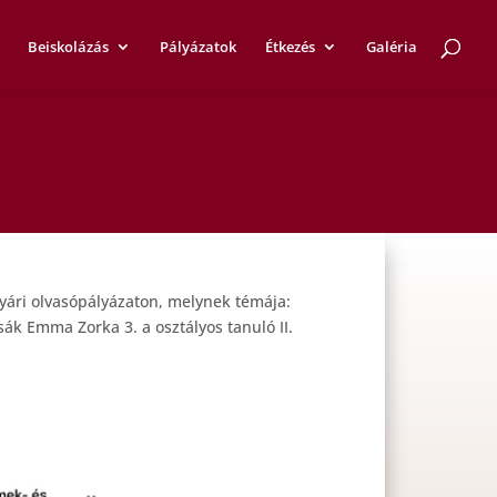
Beiskolázás
Pályázatok
Étkezés
Galéria
nyári olvasópályázaton, melynek témája:
sák Emma Zorka 3. a osztályos tanuló II.