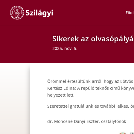
Főol
Sikerek az olvasópály
2025. nov. 5.
Örömmel értesültünk arról, hogy az Eötvös 
Kertész Edina: A repülő teknős című könyve 
helyezett lett.
Szeretettel gratulálunk és további lelkes, 
dr. Mohosné Danyi Eszter, osztályfőnök