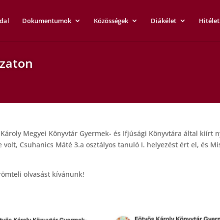
dal
Dokumentumok
Közösségek
Diákélet
Hitélet
ázaton
Károly Megyei Könyvtár Gyermek- és Ifjúsági Könyvtára által kiírt 
volt, Csuhanics Máté 3.a osztályos tanuló I. helyezést ért el, és Mi
örömteli olvasást kívánunk!