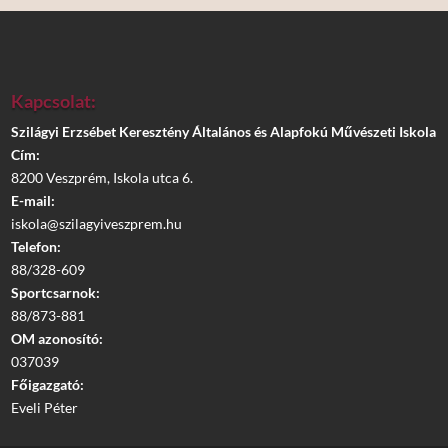
Kapcsolat:
Szilágyi Erzsébet Keresztény Általános és Alapfokú Művészeti Iskola
Cím:
8200 Veszprém, Iskola utca 6.
E-mail:
iskola@szilagyiveszprem.hu
Telefon:
88/328-609
Sportcsarnok:
88/873-881
OM azonosító:
037039
Főigazgató:
Eveli Péter