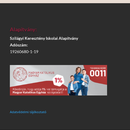
Alapítvány:
Szilágyi Keresztény Iskolai Alapítvány
Adószám:
19260680-1-19
Adatvédelmi tájékoztató