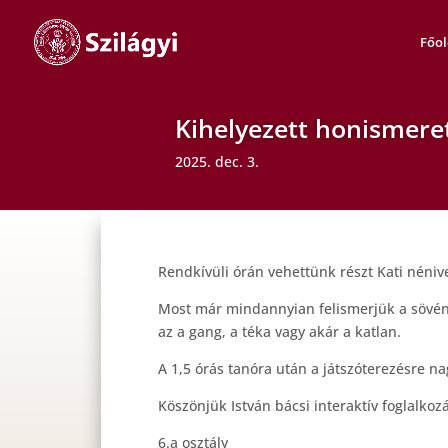
Főol
Kihelyezett honismere
2025. dec. 3.
Rendkívüli órán vehettünk részt Kati néni
Most már mindannyian felismerjük a sövényf
az a gang, a téka vagy akár a katlan.
A 1,5 órás tanóra után a játszóterezésre n
Köszönjük István bácsi interaktív foglalkoz
6.a osztály