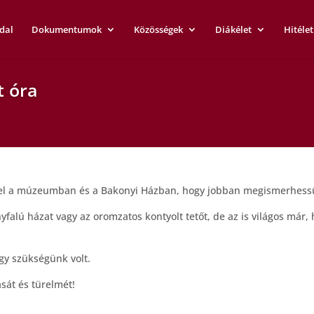
dal
Dokumentumok
Közösségek
Diákélet
Hitélet
t óra
vel a múzeumban és a Bakonyi Házban, hogy jobban megismerhessük
alú házat vagy az oromzatos kontyolt tetőt, de az is világos már, 
agy szükségünk volt.
ását és türelmét!