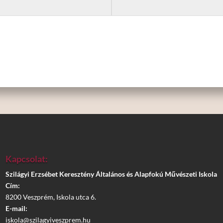
Kapcsolat:
Szilágyi Erzsébet Keresztény Általános és Alapfokú Művészeti Iskola
Cím:
8200 Veszprém, Iskola utca 6.
E-mail:
iskola@szilagyiveszprem.hu