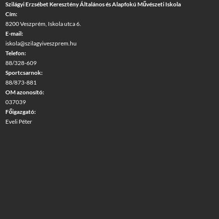
Szilágyi Erzsébet Keresztény Általános és Alapfokú Művészeti Iskola
Cím:
8200 Veszprém, Iskola utca 6.
E-mail:
iskola@szilagyiveszprem.hu
Telefon:
88/328-609
Sportcsarnok:
88/873-881
OM azonosító:
037039
Főigazgató:
Eveli Péter