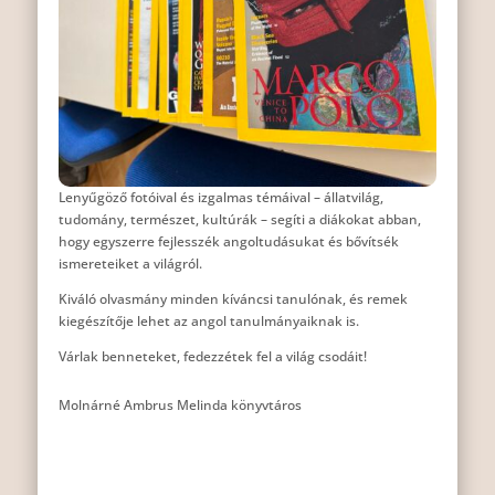
Lenyűgöző fotóival és izgalmas témáival – állatvilág,
tudomány, természet, kultúrák – segíti a diákokat abban,
hogy egyszerre fejlesszék angoltudásukat és bővítsék
ismereteiket a világról.
Kiváló olvasmány minden kíváncsi tanulónak, és remek
kiegészítője lehet az angol tanulmányaiknak is.
Várlak benneteket, fedezzétek fel a világ csodáit!
Molnárné Ambrus Melinda könyvtáros