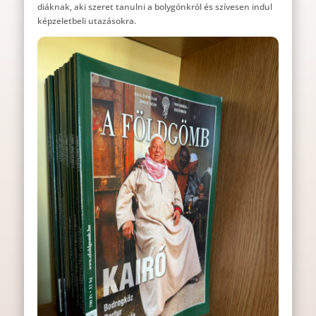
diáknak, aki szeret tanulni a bolygónkról és szívesen indul
képzeletbeli utazásokra.