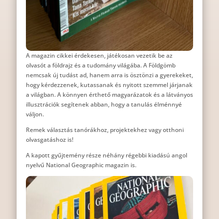
A magazin cikkei érdekesen, játékosan vezetik be az
olvasót a földrajz és a tudomány világába. A Földgömb
nemcsak új tudást ad, hanem arra is ösztönzi a gyerekeket,
hogy kérdezzenek, kutassanak és nyitott szemmel járjanak
a világban. A könnyen érthető magyarázatok és a látványos
illusztrációk segítenek abban, hogy a tanulás élménnyé
váljon.
Remek választás tanórákhoz, projektekhez vagy otthoni
olvasgatáshoz is!
A kapott gyűjtemény része néhány régebbi kiadású angol
nyelvű National Geographic magazin is.