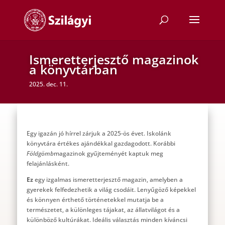
Ismeretterjesztő magazinok
a könyvtárban
2025. dec. 11.
Egy igazán jó hírrel zárjuk a 2025-ös évet. Iskolánk
könyvtára értékes ajándékkal gazdagodott. Korábbi
Földgömb
magazinok gyűjteményét kaptuk meg
felajánlásként.
Ez
egy izgalmas ismeretterjesztő magazin, amelyben a
gyerekek felfedezhetik a világ csodáit. Lenyűgöző képekkel
és könnyen érthető történetekkel mutatja be a
természetet, a különleges tájakat, az állatvilágot és a
különböző kultúrákat. Ideális választás minden kíváncsi